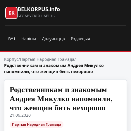
BELKORPUS.info
БК
БЕЛАРУСКІЯ НАВІНЫ
BY1
Навіны
Далучыцца
Рэдакцыя
Корпус
/
Партыя Народная Грамада
/
Родственникам и знакомым Андрея Микулко
напомнили, что женщин бить нехорошо
Родственникам и знакомым
Андрея Микулко напомнили,
что женщин бить нехорошо
21.06.2020
Партыя Народная Грамада