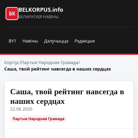
BELKORPUS.info
БК
БЕЛАРУСКІЯ НАВІНЫ
BY1
Навіны
Далучыцца
Рэдакцыя
Корпус
/
Партыя Народная Грамада
/
Саша, твой рейтинг навсегда в наших сердцах
Саша, твой рейтинг навсегда в
наших сердцах
22.06.2020
Партыя Народная Грамада