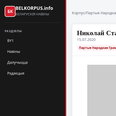
BELKORPUS.info
БК
Корпус
/
Партыя Народна
БЕЛАРУСКІЯ НАВІНЫ
Николай Ста
РАЗДЗЕЛЫ
15.07.2020
BY1
Партыя Народная Гра
Навіны
Далучыцца
Рэдакцыя