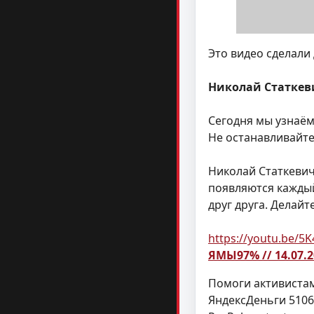
Это видео сделали
Николай Статкеви
Сегодня мы узнаём
Не останавливайте
Николай Статкевич
появляются каждый
друг друга. Делайт
https://youtu.be/
ЯМЫ97% // 14.07.
Помоги активистам
ЯндексДеньги 5106 