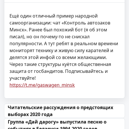
Ещё один отличный пример народной
самоорганизации: чат «Контроль автозаков
Минск». Ранее был похожий бот (я об этом
писал), но он почему-то не снискал
популярности. А тут ребят в реальном времени
мониторят технику и живую силу карателей и
делятся этой инфой со всеми желающими.
Через такие структуры куётся общественная
защита от госбандитов. Подписывайтесь и
участвуйте!
https://t.me/gaswagen_minsk
Навігацыя па запісах
Читательские рассуждения о предстоящих
выборах 2020 года
Группа «Дай дарогу» выпустила песню о
событиях в Беларуси 1994-2020 годов