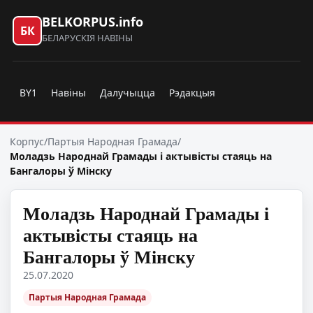
BELKORPUS.info
БК
БЕЛАРУСКІЯ НАВІНЫ
BY1
Навіны
Далучыцца
Рэдакцыя
Корпус
/
Партыя Народная Грамада
/
Моладзь Народнай Грамады і актывісты стаяць на
Бангалоры ў Мінску
Моладзь Народнай Грамады і
актывісты стаяць на
Бангалоры ў Мінску
25.07.2020
Партыя Народная Грамада