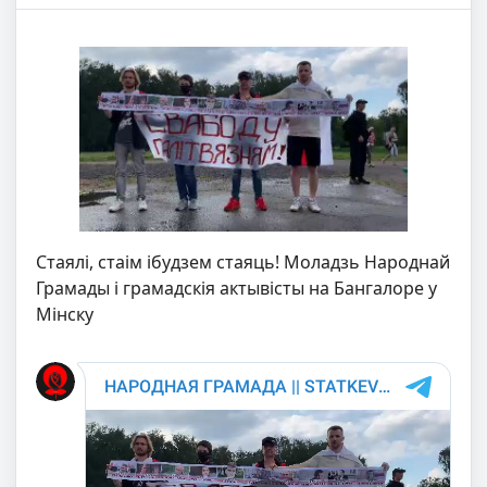
Стаялi, стаiм iбудзем стаяць! Моладзь Народнай
Грамады i грамадскія актывiсты на Бангалоре у
Мiнску