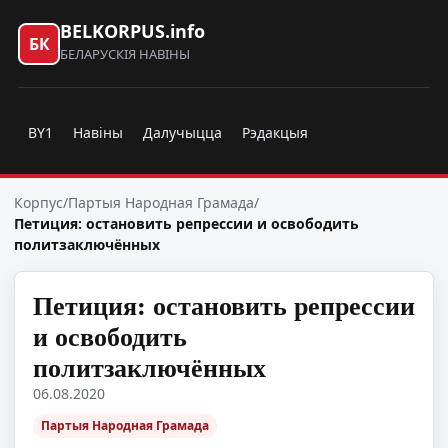
BELKORPUS.info
БК
БЕЛАРУСКІЯ НАВІНЫ
BY1
Навіны
Далучыцца
Рэдакцыя
Корпус
/
Партыя Народная Грамада
/
Петиция: остановить репрессии и освободить
политзаключённых
Петиция: остановить репрессии
и освободить
политзаключённых
06.08.2020
Партыя Народная Грамада