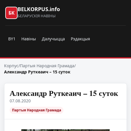
BELKORPUS.info
БК
БЕЛАРУСКІЯ НАВІНЫ
BY1
Навіны
Далучыцца
Рэдакцыя
Корпус
/
Партыя Народная Грамада
/
Александр Руткеаич – 15 суток
Александр Руткеаич – 15 суток
07.08.2020
Партыя Народная Грамада