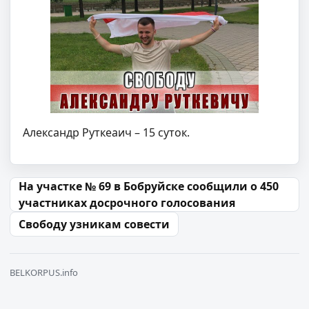
Александр Руткеаич – 15 суток.
Навігацыя па запісах
На участке № 69 в Бобруйске сообщили о 450
участниках досрочного голосования
Свободу узникам совести
BELKORPUS.info