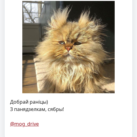
Добрай раніцы)
З панядзелкам, сябры!
@mog_drive