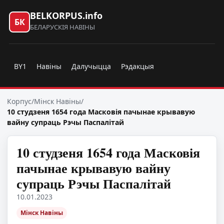
BELKORPUS.info
БК
БЕЛАРУСКІЯ НАВІНЫ
BY1
Навіны
Далучыцца
Рэдакцыя
Корпус
/
Мінск Навіны
/
10 студзеня 1654 года Масковія пачынае крывавую
вайну супраць Рэчы Паспалітай
10 студзеня 1654 года Масковія
пачынае крывавую вайну
супраць Рэчы Паспалітай
10.01.2023
Мінск Навіны