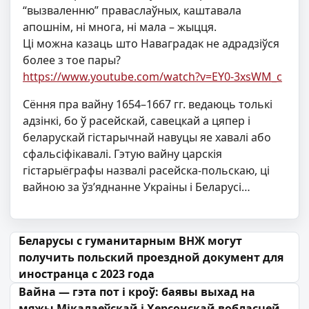
“вызваленню” праваслаўных, каштавала
апошнім, ні многа, ні мала – жыцця.
Ці можна казаць што Наваградак не адрадзіўся
более з тое пары?
https://www.youtube.com/watch?v=EY0-3xsWM_c
Сёння пра вайну 1654–1667 гг. ведаюць толькі
адзінкі, бо ў расейскай, савецкай а цяпер і
беларускай гістарычнай навуцы яе хавалі або
сфальсіфікавалі. Гэтую вайну царскія
гістарыёграфы назвалі расейска-польскаю, ці
вайною за ўз’яднанне Украіны і Беларусі…
Навігацыя па запісах
Беларусы с гуманитарным ВНЖ могут
получить польский проездной документ для
иностранца с 2023 года
Вайна — гэта пот і кроў: баявы выхад на
мяжы Мікалаеўскай і Херсонскай вобласцей