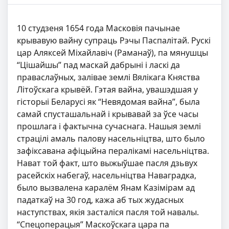
10 студзеня 1654 года Масковія пачынае
крывавую вайну супраць Рэчы Паспалітай. Рускі
цар Аляксей Міхайлавіч (Раманаў), па мянушцы
“Цішайшы” пад маскай дабрыні і ласкі да
праваслаўных, залівае землі Вялікага Княства
Літоўскага крывёй. Гэтая вайна, увашэдшая у
гісторыі Беларусі як “Невядомая вайна”, была
самай спусташальнай і крывавай за ўсе часы
прошлага і фактычна сучаснага. Нашыя землі
страцілі амаль палову насельніцтва, што было
зафіксавана афіцыйна пералікамі насельніцтва.
Нават той факт, што выжыўшае пасля дзьвух
расейскіх набегаў, насельніцтва Наваградка,
было вызвалена каралём Янам Казімірам ад
падаткаў на 30 год, кажа аб тых жудасных
наступствах, якія засталіся пасля той навалы.
“Спецоперацыя” Маскоўскага цара па