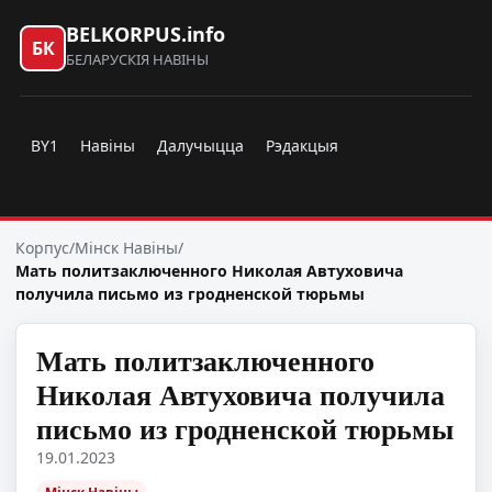
BELKORPUS.info
БК
БЕЛАРУСКІЯ НАВІНЫ
BY1
Навіны
Далучыцца
Рэдакцыя
Корпус
/
Мінск Навіны
/
Мать политзаключенного Николая Автуховича
получила письмо из гродненской тюрьмы
Мать политзаключенного
Николая Автуховича получила
письмо из гродненской тюрьмы
19.01.2023