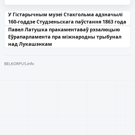
Навігацыя па запісах
У Гістарычным музеі Стакгольма адзначылі
160-годдзе Студзеньскага паўстання 1863 года
Павел Латушка пракаментаваў рэзалюцыю
Еўрапарламента пра міжнародны трыбунал
над Лукашэнкам
BELKORPUS.info