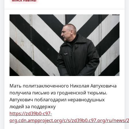
Мінск Навіны
Мать политзаключенного Николая Автуховича
получила письмо из гродненской тюрьмы.
Автухович поблагодарил неравнодушных
людей за поддержку
https://zd39b0-c97-
org.cdn.ampproject.org/c/s/zd39b0.c97.org/ru/news/