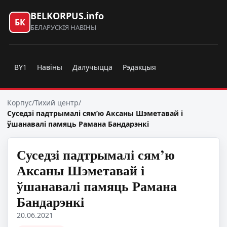
BELKORPUS.info
БК
БЕЛАРУСКІЯ НАВІНЫ
BY1
Навіны
Далучыцца
Рэдакцыя
Корпус
/
Тихий центр
/
Суседзі падтрымалі сям’ю Аксаны Шэметавай і
ўшанавалі памяць Рамана Бандарэнкі
Суседзі падтрымалі сям’ю
Аксаны Шэметавай і
ўшанавалі памяць Рамана
Бандарэнкі
20.06.2021