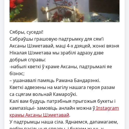
Сябры, суседзі!
Сабраўшы грашовую падтрымку для сям’і
Аксаны Шэметавай, маці 4-х дзяцей, жонкі вязня
Нікалая Шэметава мы зрабілі адразу дзве
добрыя справы:
-набылі кветкі ў краме Аксаны, падтрымалі яе
бізнэс;
– ушанавалі памяць Рамана Бандарэнкі.
Кветкі адвезены на магілу нашага героя разам
са сцягам вольнай Камароўкі.
Калі вам будуць патрэбныя прыгожыя букеты і
кампазіцыі- замовіць анлайн можна ў
Instagram
крамы Аксаны Шэметавай
.
У падтрымцы наша сіла. Яднаемся, дапамагаем,
робім пасільныя справы- і будзем жыць у