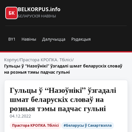
BELKORPUS.info
БК
БЕЛАРУСКІЯ НАВІНЫ
BY1
Навіны
Далучыцца
Рэдакцыя
Корпус
/
Прастора КРОПКА. Тбілісі
/
Гульцы ў “Назоўнікі” ўзгадалі шмат беларускіх словаў
на розныя тэмы падчас гульні
Гульцы ў “Назоўнікі” ўзгадалі
шмат беларускіх словаў на
розныя тэмы падчас гульні
04.12.2022
Прастора КРОПКА. Тбілісі
#Беларусы ў Сакартвэлла