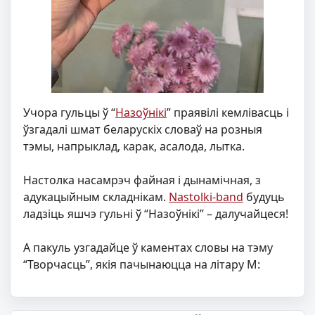
Учора гульцы ў “
Назоўнікі
” праявілі кемлівасць і
ўзгадалі шмат беларускіх словаў на розныя
тэмы, напрыклад, карак, асалода, лытка.
Настолка насамрэч файная і дынамічная, з
адукацыйным складнікам.
Nastolki-band
будуць
ладзіць яшчэ гульні ў “Назоўнікі” – далучайцеся!
А пакуль узгадайце ў каментах словы на тэму
“Творчасць”, якія пачынаюцца на літару М: