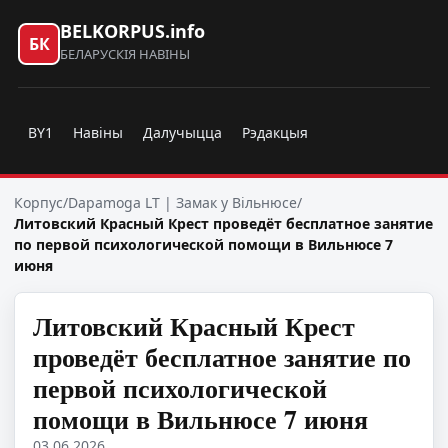
BELKORPUS.info
БК
БЕЛАРУСКІЯ НАВІНЫ
BY1
Навіны
Далучыцца
Рэдакцыя
Корпус
/
Dapamoga LT | Замак у Вільнюсе
/
Литовский Красный Крест проведёт бесплатное занятие
по первой психологической помощи в Вильнюсе 7
июня
Литовский Красный Крест
проведёт бесплатное занятие по
первой психологической
помощи в Вильнюсе 7 июня
03.06.2026