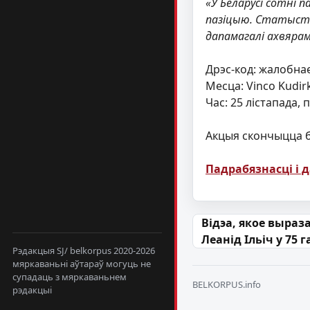
«У Беларусі сотні 
пазіцыю. Статыстык
дапамагалі ахвярам
Дрэс-код: жалобнае
Месца: Vinco Kudirk
Час: 25 лістапада, п
Акцыя скончыцца 
Падрабязнасці і
Навігацыя па
Відэа, якое выраз
Леанід Ільіч у 75 
Рэдакцыя SJ/ belkorpus 2020-2026
мяркаваньні аўтараў могуць не
супадаць з мяркаваньнем
BELKORPUS.info
рэдакцыі