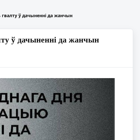
ь гвалту ў дачыненні да жанчын
лту ў дачыненні да жанчын