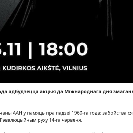
апада адбудзецца акцыя да Міжнароднага дня змаган
чаны ААН у памяць пра падзеі 1960-га года: забойства с
у Рэвалюцыйным руху 14-га чэрвеня.