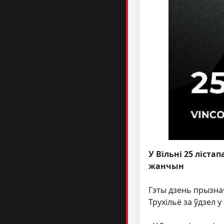
У Вільні 25 ліст
жанчын
Гэты дзень прызна
Трухільё за ўдзел 