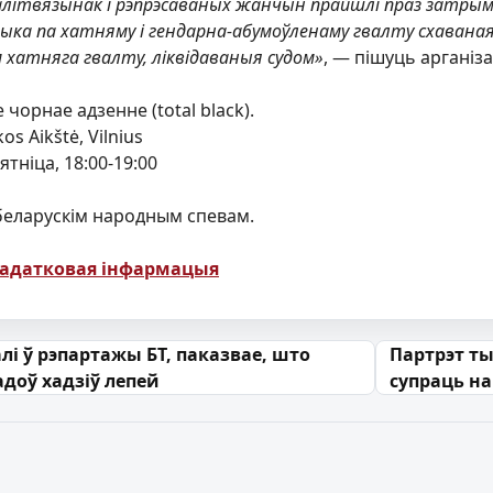
палітвязынак і рэпрэсаваных жанчын прайшлі праз затрым
а па хатняму і гендарна-абумоўленаму гвалту схаваная 
 хатняга гвалту, ліквідаваныя судом»
, — пішуць арганіз
 чорнае адзенне (total black).
os Aikštė, Vilnius
ятніца, 18:00-19:00
беларускім народным спевам.
 дадатковая інфармацыя
 запісах
алі ў рэпартажы БТ, паказвае, што
Партрэт ты
гадоў хадзіў лепей
супраць н