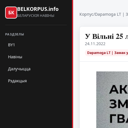
BELKORPUS.info
БК
Корпус
/
Dapamoga LT | З
БЕЛАРУСКІЯ НАВІНЫ
У Вільні 25
РАЗДЗЕЛЫ
24.11.2022
BY1
Dapamoga LT | Замак 
Навіны
Далучыцца
Рэдакцыя