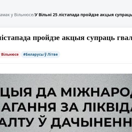
амак у Вільнюсе
/
У Вільні 25 лістапада пройдзе акцыя супрац
 лістапада пройдзе акцыя супраць гва
у Вільнюсе
#Беларусы ў Літве