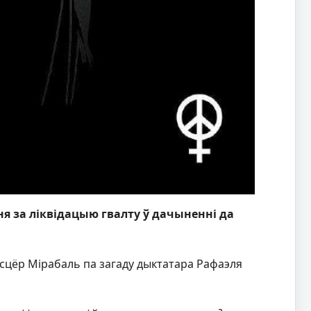
ня за ліквідацыю гвалту ў дачыненні да
ясцёр Мірабаль па загаду дыктатара Рафаэля