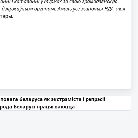
анні і катаванні ў турмах за сваю грамадзянскую
дзяржаўнымі органамі. Амаль усе жаночыя НДА, якія
атары.
повага беларуса як экстрэміста і рэпрэсіі
арода Беларусі працягваюцца