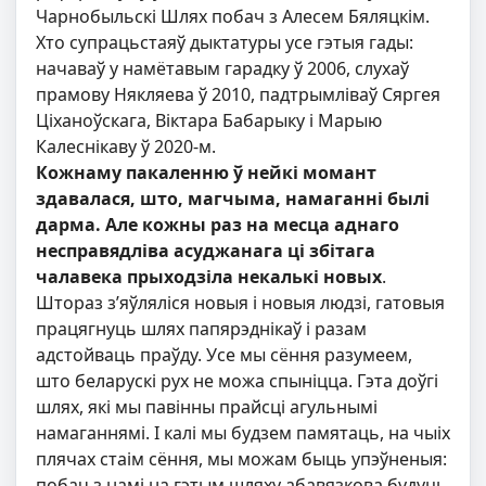
Чарнобыльскі Шлях побач з Алесем Бяляцкім.
Хто супрацьстаяў дыктатуры усе гэтыя гады:
начаваў у намётавым гарадку ў 2006, слухаў
прамову Някляева ў 2010, падтрымліваў Сяргея
Ціханоўскага, Віктара Бабарыку і Марыю
Калеснікаву ў 2020-м.
Кожнаму пакаленню ў нейкі момант
здавалася, што, магчыма, намаганні былі
дарма. Але кожны раз на месца аднаго
несправядліва асуджанага ці збітага
чалавека прыходзіла некалькі новых
.
Штораз з’яўляліся новыя і новыя людзі, гатовыя
працягнуць шлях папярэднікаў і разам
адстойваць праўду. Усе мы сёння разумеем,
што беларускі рух не можа спыніцца. Гэта доўгі
шлях, які мы павінны прайсці агульнымі
намаганнямі. І калі мы будзем памятаць, на чыіх
плячах стаім сёння, мы можам быць упэўненыя:
побач з намі на гэтым шляху абавязкова будуць