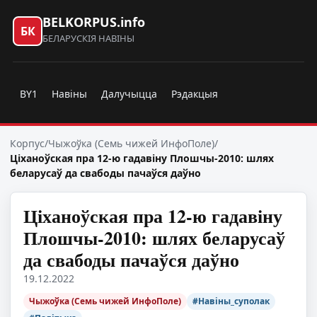
BELKORPUS.info
БК
БЕЛАРУСКІЯ НАВІНЫ
BY1
Навіны
Далучыцца
Рэдакцыя
Корпус
/
Чыжоўка (Семь чижей ИнфоПоле)
/
Ціханоўская пра 12-ю гадавіну Плошчы-2010: шлях
беларусаў да свабоды пачаўся даўно
Ціханоўская пра 12-ю гадавіну
Плошчы-2010: шлях беларусаў
да свабоды пачаўся даўно
19.12.2022
Чыжоўка (Семь чижей ИнфоПоле)
#Навіны_суполак