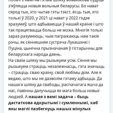
з’яўляцца новыя вольныя беларусы. Бо нават
сярод тых, хто чытае гэты тэкст, ёсць тыя, хто
толькі ў 2020, у 2021 ці нават у 2022 годзе
зразумеў, што адбываецца ў нашай краіне і што
так працягвацца больш не можа. Многія толькі
зараз разумеюць, чым пагражаюць нам такія
рэчы, як сённяшняя сустрэча Лукашэнкі і
Пуціна, цынічна прызначаная ў гістарычны для
беларускага народа дзень.
На сваім шляху мы рызыкуем усім. Сёння мы
рызыкуем страціць незалежнасць, гэта значыць
– страціць сваю краіну, свой любімы дом. Але я
ведаю, што мы не дазволім гэтаму адбыцца. Да
нашага шляху да свабоды, распачатага яшчэ да
нас, павінны далучыцца як мага больш новых
людзей. А
нашая з вамі задача – быць
дастаткова адкрытымі і сумленнымі, каб
яны маглі пазбегнуць нашых мінулых