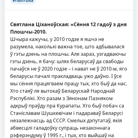
#Палітыка
Святлана Ціханоўская: «Сёння 12 гадоў з дня
Плошчы-2010.
Шчыра кажучы, у 2010 годзе я яшчэ не
разумела, наколькі важна тое, што адбывалася
ў гэты дзень на плошчы. Але зараз, узгадваючы
гэты дзень, я бачу: шлях беларусаў да свабоды
пачаўся не ў 2020 годзе – і нават не ў 2010-м, яго
беларусы пачалі пракладваць ужо даўно. І ўсе
мы сёння працягваем працу тых, хто быў да нас.
Хто стаяў ля вытокаў Беларускай Народнай
Рэспублікі. Хто разам з Зянонам Пазняком
адкрыў праўду пра Курапаты. Хто быў побач са
Станіславам Шушкевічам і падараваў Беларусі
незалежнасць ад СССР. Смелых дэпутатаў, якія
абвесцілі галадоўку супраць незаконнага
рэферэндуму ў 1995 г., і тых, хто выйшаў на