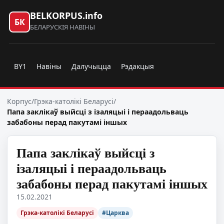
BELKORPUS.info
БК
БЕЛАРУСКІЯ НАВІНЫ
BY1
Навіны
Далучыцца
Рэдакцыя
Корпус
/
Грэка-католікі Беларусі
/
Папа заклікаў выйсці з ізаляцыі і пераадольваць
забабоны перад пакутамі іншых
Папа заклікаў выйсці з
ізаляцыі і пераадольваць
забабоны перад пакутамі іншых
15.02.2021
Грэка-католікі Беларусі
#Царква