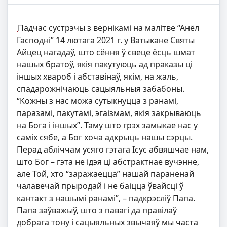
Падчас сустрэчы з вернікамі на малітве “Анёл
Гасподні” 14 лютага 2021 г. у Ватыкане Святы
Айцец нагадаў, што сёння ў свеце ёсць шмат
нашых братоў, якія пакутуюць ад праказы ці
іншых хвароб і абставінаў, якім, на жаль,
спадарожнічаюць сацыяльныя забабоны.
“Кожны з нас можа сутыкнуцца з ранамі,
паразамі, пакутамі, эгаізмам, якія закрываюць
на Бога і іншых”. Таму што грэх замыкае нас у
саміх сябе, а Бог хоча адкрыць нашы сэрцы.
Перад абліччам усяго гэтага Ісус абвяшчае нам,
што Бог – гэта не ідэя ці абстрактнае вучэнне,
але Той, хто “заражаецца” нашай параненай
чалавечай прыродай і не баіцца ўвайсці ў
кантакт з нашымі ранамі”, – падкрэсліў Папа.
Папа заўважыў, што з павагі да правілаў
добрага тону і сацыяльных звычаяў мы часта