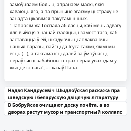
замоўчваем боль ці апранаем маскі, якія
хаваюць яго, а па прычыне эгаізму ці страху не
занадта цікавімся пакутамі іншых.
“Папросім жа Госпада аб ласцы, каб мець адвагу
для выйсця з нашай ізаляцыі, і замест таго, каб
заставацца ў ёй, шкадуючы ці аплакваючы
нашыя паразы, пайсці да Ісуса такімі, якімі мы
ёсць (…); а таксама ісці далей за ўмоўнасці,
пераўзысці забабоны і страх перад уваходам у
жыццё іншага”, – сказаў Папа.
Навігацыя па запісах
Надзя Кандрусевіч-Шыдлоўская раскажа пра
шведскую і беларускую дзіцячую літаратуру
В Бобруйске очищают доску почёта, а во
дворах растут мусор и транспортный коллапс