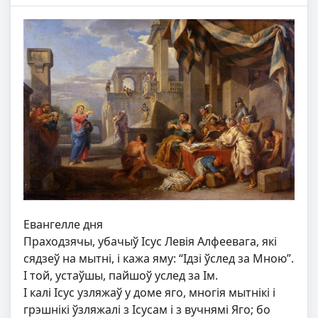
Евангелле дня
Праходзячы, убачыў Ісус Левія Алфеевага, які
сядзеў на мытні, і кажа яму: “Ідзі ўслед за Мною”.
І той, устаўшы, пайшоў услед за Ім.
І калі Ісус узляжаў у доме яго, многія мытнікі і
грэшнікі ўзляжалі з Ісусам і з вучнямі Яго; бо