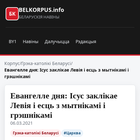
BELKORPUS.info
БК
БЕЛАРУСКІЯ НАВІНЫ
BY1
Навіны
Далучыцца
Рэдакцыя
Корпус
/
Грэка-католікі Беларусі
/
Евангелле дня: Ісус заклікае Левія і есць з мытнікамі і
грэшнікамі
Евангелле дня: Ісус заклікае
Левія і есць з мытнікамі і
грэшнікамі
06.03.2021
Грэка-католікі Беларусі
#Царква