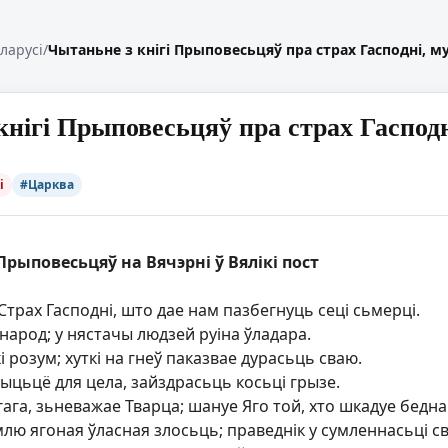
еларусі
/
Чытаньне з кнігі Прыповесьцяў пра страх Гасподні, м
нігі Прыповесьцяў пра страх Гасподн
і
#Царква
Прыповесьцяў на Вячэрні ў Вялікі пост
трах Гасподні, што дае нам пазбегнуць сеці сьмерці.
і народ; у нястачы людзей руіна ўладара.
і розум; хуткі на гнеў паказвае дурасьць сваю.
ыцьцё для цела, зайздрасьць косьці грызе.
ага, зьневажае Тварца; шануе Яго той, хто шкадуе бедна
млю ягоная ўласная злосьць; праведнік у сумленнасьці с