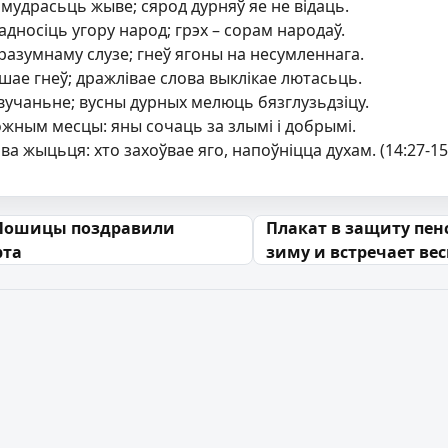
мудрасьць жыве; сярод дурняў яе не відаць.
дносіць угору народ; грэх – сорам народаў.
разумнаму слузе; гнеў ягоны на несумленнага.
шае гнеў; дражлівае слова выклікае лютасьць.
вучаньне; вусны дурных мелюць бязглузьдзіцу.
ожным месцы: яны сочаць за злымі і добрымі.
ва жыцьця: хто захоўвае яго, напоўніцца духам. (14:27-15
 запісах
Лошицы поздравили
Плакат в защиту пен
рта
зиму и встречает ве