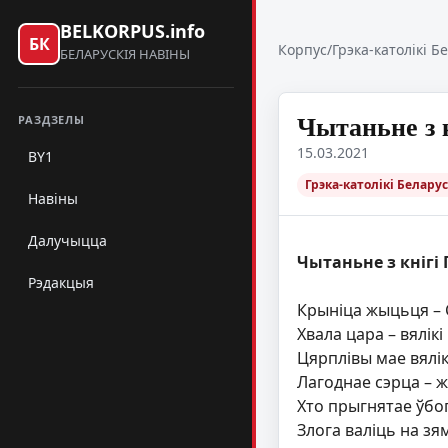
BELKORPUS.info
БК
Корпус
/
Грэка-католікі Б
БЕЛАРУСКІЯ НАВІНЫ
Чытаньне з к
РАЗДЗЕЛЫ
15.03.2021
BY1
Грэка-католікі Беларус
Навіны
Далучыцца
Чытаньне з кнігі 
Рэдакцыя
Крыніца жыцьця – С
Хвала цара – вялік
Цярплівы мае вялік
Лагоднае сэрца – ж
Хто прыгнятае ўбог
Злога валіць на зя