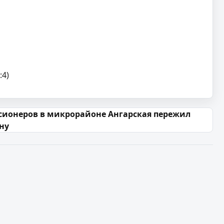
:4)
сионеров в микрорайоне Ангарская пережил
сну