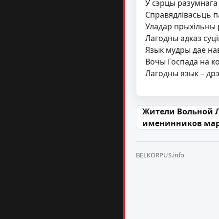
У сэрцы разумнага 
Справядлівасьць па
Уладар прыхільны 
Лагодны адказ суці
Язык мудры дае на
Вочы Госпада на к
Лагодны язык – дрэ
Навігацыя па
Жители Вольной 
именинников ма
BELKORPUS.info