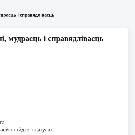
удрасць і справядлівасць
і, мудрасць і справядлівасць
га.
ваёй знойдзе прытулак.