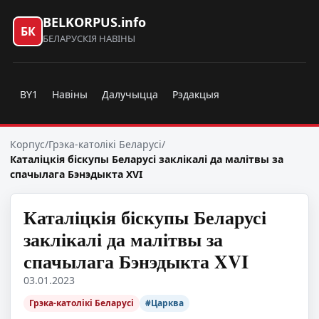
BELKORPUS.info
БК
БЕЛАРУСКІЯ НАВІНЫ
BY1
Навіны
Далучыцца
Рэдакцыя
Корпус
/
Грэка-католікі Беларусі
/
Каталіцкія біскупы Беларусі заклікалі да малітвы за
спачылага Бэнэдыкта XVI
Каталіцкія біскупы Беларусі
заклікалі да малітвы за
спачылага Бэнэдыкта XVI
03.01.2023
Грэка-католікі Беларусі
#Царква