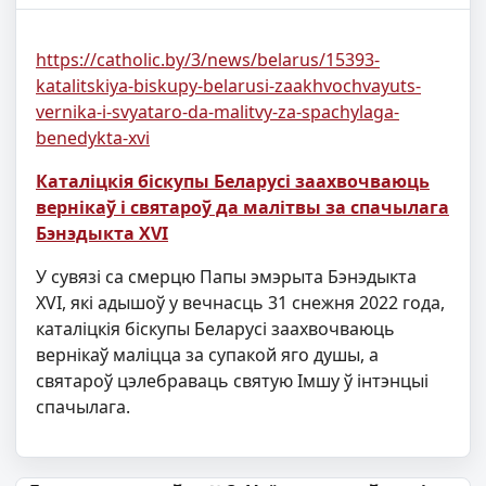
https://catholic.by/3/news/belarus/15393-
katalitskiya-biskupy-belarusi-zaakhvochvayuts-
vernika-i-svyataro-da-malitvy-za-spachylaga-
benedykta-xvi
Каталіцкія біскупы Беларусі заахвочваюць
вернікаў і святароў да малітвы за спачылага
Бэнэдыкта XVI
У сувязі са смерцю Папы эмэрыта Бэнэдыкта
XVI, які адышоў у вечнасць 31 снежня 2022 года,
каталіцкія біскупы Беларусі заахвочваюць
вернікаў маліцца за супакой яго душы, а
святароў цэлебраваць святую Імшу ў інтэнцыі
спачылага.