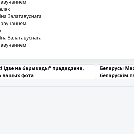
навучаннем
зелак
. Яна Залатавуснага
навучаннем
к
. Яна Залатавуснага
навучаннем
 запісах
кі ідзе на барыкады” прададзена,
Беларусы Мас
а вашых фота
беларускім 