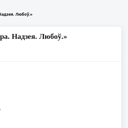
Надзея. Любоў.»
ра. Надзея. Любоў.»
е