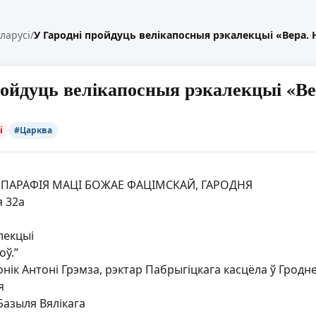
еларусі
/
У Гародні пройдуць велікапосныя рэкалекцыі «Вера. 
ройдуць велікапосныя рэкалекцыі «Ве
і
#Царква
 ПАРАФІЯ МАЦІ БОЖАЕ ФАЦІМСКАЙ, ГАРОДНЯ
я 32а
лекцыі
оў.”
онік Антоні Грэмза, рэктар Пабрыгіцкага касцёла ў Гродн
я
. Базыля Вялікага