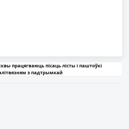
квы працягваюць пісаць лісты і паштоўкі
палітвязням з падтрымкай