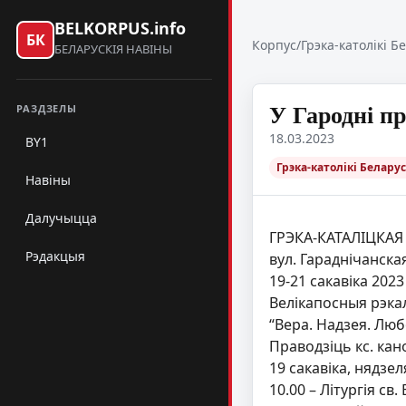
BELKORPUS.info
БК
Корпус
/
Грэка-католікі Б
БЕЛАРУСКІЯ НАВІНЫ
У Гародні п
РАЗДЗЕЛЫ
18.03.2023
BY1
Грэка-католікі Беларус
Навіны
Далучыцца
ГРЭКА-КАТАЛІЦКАЯ
Рэдакцыя
вул. Гараднічанска
19-21 сакавіка 2023
Велікапосныя рэка
“Вера. Надзея. Люб
Праводзіць кс. кан
19 сакавіка, нядзел
10.00 – Літургія св