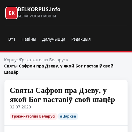
BELKORPUS.info
БК
БЕЛАРУСКІЯ НАВІНЫ
BY1
Навіны
Далучыцца
Рэдакцыя
Корпус
/
Грэка-католікі Беларусі
/
Святы Сафрон пра Дзеву, у якой Бог паставіў свой
шацёр
Святы Сафрон пра Дзеву, у
якой Бог паставіў свой шацёр
02.07.2020
Грэка-католікі Беларусі
#Царква