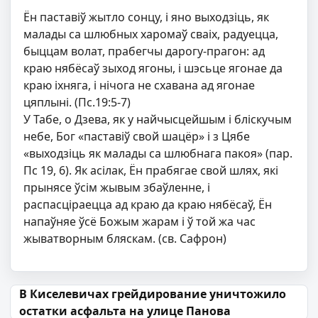
Ён паставіў жытло сонцу, і яно выходзіць, як
малады са шлюбных харомаў сваіх, радуецца,
быццам волат, прабегчы дарогу-прагон: ад
краю нябёсаў зыход ягоны, і шэсьце ягонае да
краю іхняга, і нічога не схавана ад ягонае
цяплыні. (Пс.19:5-7)
У Табе, о Дзева, як у найчысцейшым і бліску­чым
небе, Бог «паставіў свой шацёр» і з Цябе
«выходзіць як малады са шлюбнага пакоя» (пар.
Пс 19, 6). Як асілак, Ён прабягае свой шлях, які
прынясе ўсім жывым збаўленне, і
распасціраецца ад краю да краю нябёсаў, Ён
напаўняе ўсё Божым жарам і ў той жа час
жыватворным бляскам. (св. Сафрон)
Навігацыя па запісах
В Киселевичах грейдирование уничтожило
остатки асфальта на улице Панова