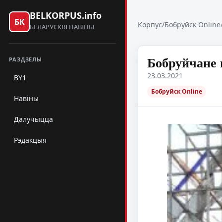
BELKORPUS.info
БК
Корпус
/
Бобруйск Online
БЕЛАРУСКІЯ НАВІНЫ
Бобруйчане 
РАЗДЗЕЛЫ
23.03.2021
BY1
Бобруйск Online
Навіны
Далучыцца
Рэдакцыя