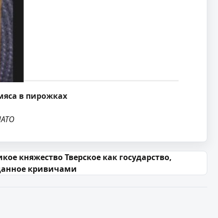
мяса в пирожках
НАТО
кое княжество Тверское как государство,
данное кривичами