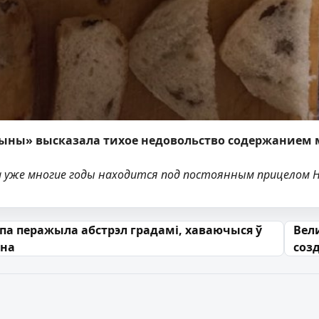
ны» высказала тихое недовольство содержанием 
а уже многие годы находится под постоянным прицелом 
 запісах
па перажыла абстрэл градамі, хаваючыся ў
Вели
ена
соз