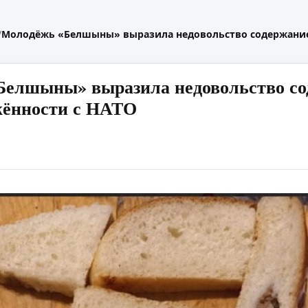
/
Молодёжь «Белшыны» выразила недовольство содержанием
елшыны» выразила недовольство со
жённости с НАТО