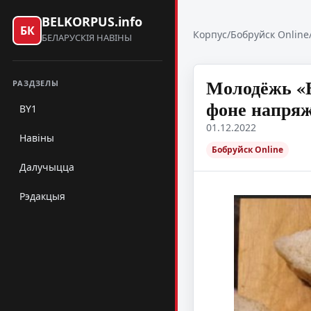
BELKORPUS.info
БК
Корпус
/
Бобруйск Online
БЕЛАРУСКІЯ НАВІНЫ
Молодёжь «Б
РАЗДЗЕЛЫ
фоне напря
BY1
01.12.2022
Навіны
Бобруйск Online
Далучыцца
Рэдакцыя