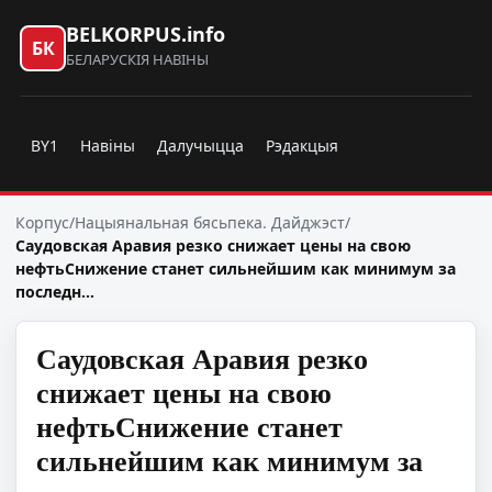
BELKORPUS.info
БК
БЕЛАРУСКІЯ НАВІНЫ
BY1
Навіны
Далучыцца
Рэдакцыя
Корпус
/
Нацыянальная бясьпека. Дайджэст
/
Саудовская Аравия резко снижает цены на свою
нефтьСнижение станет сильнейшим как минимум за
последн…
Саудовская Аравия резко
снижает цены на свою
нефтьСнижение станет
сильнейшим как минимум за