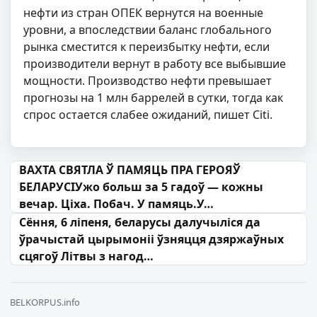
нефти из стран ОПЕК вернутся на военные
уровни, а впоследствии баланс глобального
рынка сместится к переизбытку нефти, если
производители вернут в работу все выбывшие
мощности. Производство нефти превышает
прогнозы на 1 млн баррелей в сутки, тогда как
спрос остается слабее ожиданий, пишет Citi.
Навігацыя па запісах
ВАХТА СВЯТЛА Ў ПАМЯЦЬ ПРА ГЕРОЯЎ
БЕЛАРУСІУжо больш за 5 гадоў — кожны
вечар. Ціха. Побач. У памяць.У…
Сёння, 6 ліпеня, беларусы далучыліся да
ўрачыстай цырымоніі ўзняцця дзяржаўных
сцягоў Літвы з нагод…
BELKORPUS.info