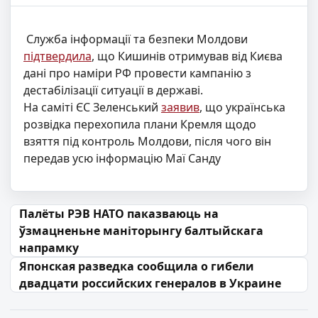
Служба інформації та безпеки Молдови
підтвердила
, що Кишинів отримував від Києва
дані про наміри РФ провести кампанію з
дестабілізації ситуації в державі.
На саміті ЄС Зеленський
заявив
, що українська
розвідка перехопила плани Кремля щодо
взяття під контроль Молдови, після чого він
передав усю інформацію Маї Санду
Навігацыя па запісах
Палёты РЭВ НАТО паказваюць на
ўзмацненьне маніторынгу балтыйскага
напрамку
Японская разведка сообщила о гибели
двадцати российских генералов в Украине