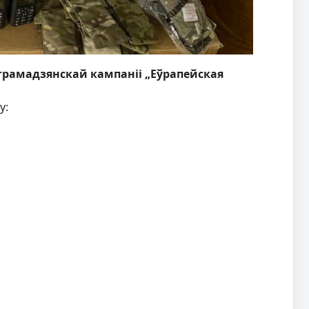
 грамадзянскай кампаніі „Еўрапейская
у: