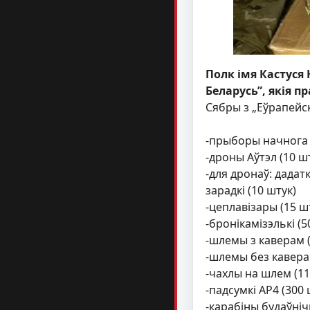
Полк імя Кастуся
Беларусь”, якiя п
Сябры з „Еўрапейск
-прыборы начнога 
-дроны Аўтэл (10 ш
-для дронаў: дадат
зарадкі (10 штук)
-цеплавізары (15 ш
-бронiкамізэлькі (5
-шлемы з каверам (
-шлемы без кавера 
-чахлы на шлем (11
-падсумкi AP4 (300 
-карабiны будаўнiч