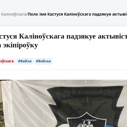
 Каліноўскага
/
Полк імя Кастуся Каліноўскага падзякуе актыві
стуся Каліноўскага падзякуе актывіс
 экіпіроўку
ноўскага
#Вайна
#Войска