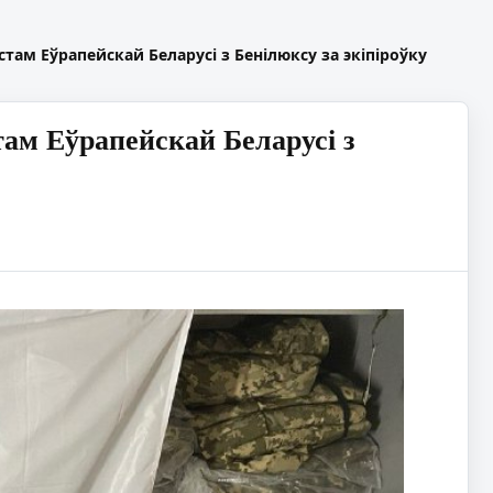
стам Еўрапейскай Беларусі з Бенiлюксу за экіпіроўку
там Еўрапейскай Беларусі з