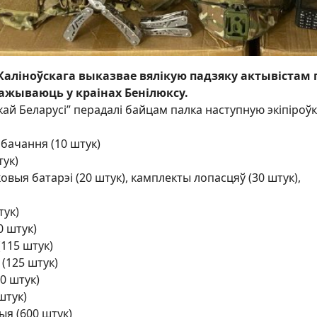
 Каліноўскага выказвае вялікую падзяку актывістам
ражываюць у краiнах Бенiлюксу.
ай Беларусі” перадалі байцам палка наступную экіпіроўк
бачання (10 штук)
тук)
ковыя батарэі (20 штук), камплекты лопасцяў (30 штук),
тук)
0 штук)
115 штук)
(125 штук)
0 штук)
штук)
ыя (600 штук)