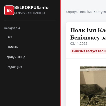
BELKORPUS.info
БК
Корпус
/
Полк імя Кастуся
БЕЛАРУСКІЯ НАВІНЫ
Полк імя Ка
РАЗДЗЕЛЫ
Бенiлюксу за
BY1
03.11.2022
Навіны
Полк імя Кастуся Калі
Далучыцца
Рэдакцыя