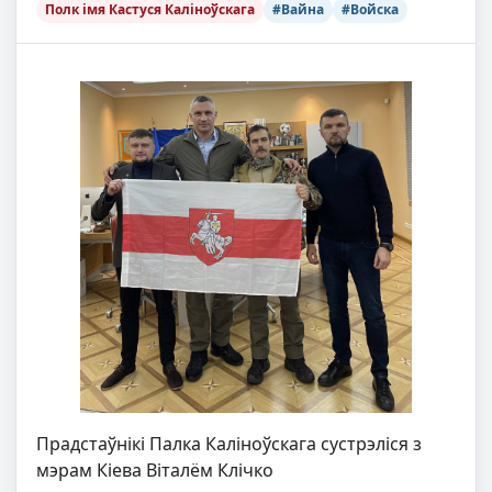
Полк імя Кастуся Каліноўскага
#Вайна
#Войска
Прадстаўнікі Палка Каліноўскага сустрэліся з
мэрам Кіева Віталём Клічко