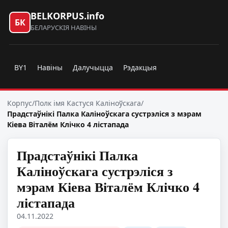
BELKORPUS.info
БК
БЕЛАРУСКІЯ НАВІНЫ
BY1
Навіны
Далучыцца
Рэдакцыя
Корпус
/
Полк імя Кастуся Каліноўскага
/
Прадстаўнікі Палка Каліноўскага сустрэліся з мэрам
Кіева Віталём Клічко 4 лістапада
Прадстаўнікі Палка
Каліноўскага сустрэліся з
мэрам Кіева Віталём Клічко 4
лістапада
04.11.2022