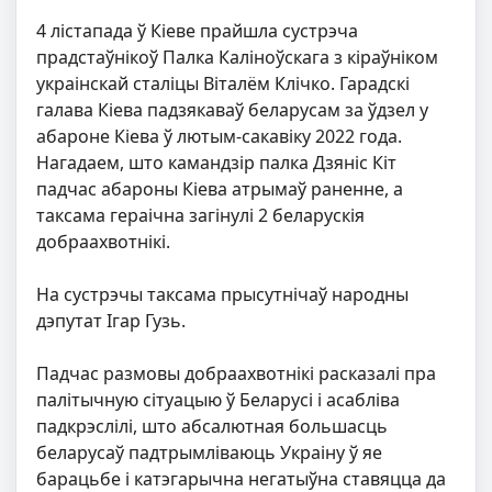
4 лістапада ў Кіеве прайшла сустрэча
прадстаўнікоў Палка Каліноўскага з кіраўніком
украінскай сталіцы Віталём Клічко. Гарадскі
галава Кіева падзякаваў беларусам за ўдзел у
абароне Кіева ў лютым-сакавіку 2022 года.
Нагадаем, што камандзір палка Дзяніс Кіт
падчас абароны Кіева атрымаў раненне, а
таксама гераічна загінулі 2 беларускія
добраахвотнікі.
На сустрэчы таксама прысутнічаў народны
дэпутат Ігар Гузь.
Падчас размовы добраахвотнікі расказалі пра
палітычную сітуацыю ў Беларусі і асабліва
падкрэслілі, што абсалютная большасць
беларусаў падтрымліваюць Украіну ў яе
барацьбе і катэгарычна негатыўна ставяцца да