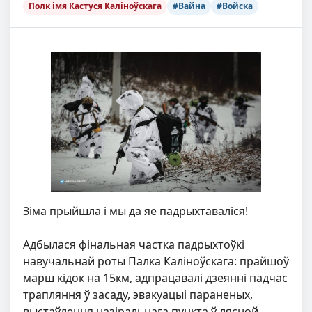
Полк імя Кастуся Каліноўскага
#Вайна
#Войска
Зіма прыйшла і мы да яе падрыхтаваліся!
Адбылася фінальная частка падрыхтоўкі
навучальнай роты Палка Каліноўскага: прайшоў
марш кідок на 15км, адпрацавалі дзеянні падчас
трапляння ў засаду, эвакуацыі параненых,
выстаўлення назіральнага пункта ў лясной