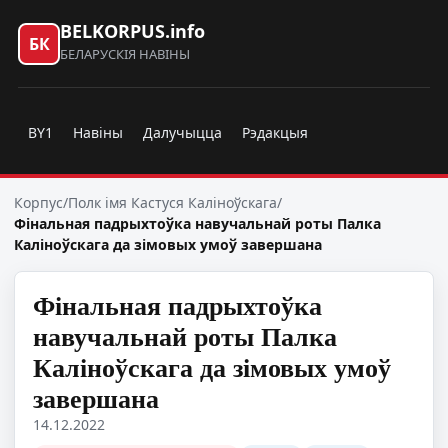
BELKORPUS.info
БК
БЕЛАРУСКІЯ НАВІНЫ
BY1
Навіны
Далучыцца
Рэдакцыя
Корпус
/
Полк імя Кастуся Каліноўскага
/
Фінальная падрыхтоўка навучальнай роты Палка
Каліноўскага да зімовых умоў завершана
Фінальная падрыхтоўка
навучальнай роты Палка
Каліноўскага да зімовых умоў
завершана
14.12.2022