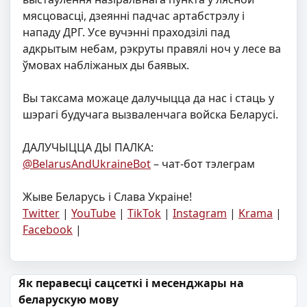
мясцовасці, дзеянні падчас артабстрэлу і
нападу ДРГ. Усе вучэнні праходзілі пад
адкрытым небам, рэкруты правялі ноч у лесе ва
ўмовах набліжаных ды баявых.
Вы таксама можаце далучыцца да нас і стаць у
шэрагі будучага вызваленчага войска Беларусі.
ДАЛУЧЫЦЦА ДЫ ПАЛКА:
@BelarusAndUkraineBot
– чат-бот тэлеграм
Жыве Беларусь і Слава Украіне!
Twitter
|
YouTube
|
TikTok
|
Instagram
|
Krama
|
Facebook
|
Навігацыя па запісах
Як перавесці сацсеткі і месенджары на
беларускую мову