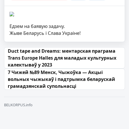
Едзем на баявую задачу.
Жыве Беларусь і Слава Украіне!
Навігацыя па запісах
Duct tape and Dreams: ментарская праграма
Trans Europe Halles для маладых культурных
калектываў у 2023
7 Чижей №89 Менск, Чыжоўка — Акцыі
вольных чыжыкаў і падтрымка беларускай
грамадзянскай супольнасці
BELKORPUS.info