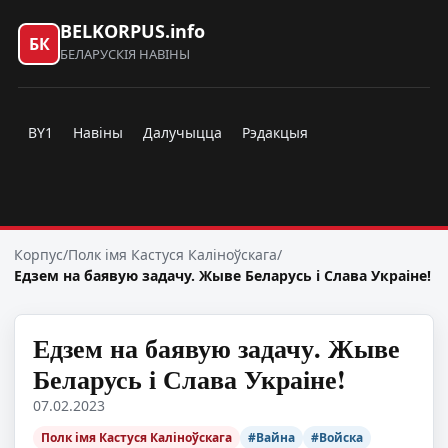
BELKORPUS.info
БК
БЕЛАРУСКІЯ НАВІНЫ
BY1
Навіны
Далучыцца
Рэдакцыя
Корпус
/
Полк імя Кастуся Каліноўскага
/
Едзем на баявую задачу. Жыве Беларусь і Слава Украіне!
Едзем на баявую задачу. Жыве
Беларусь і Слава Украіне!
07.02.2023
Полк імя Кастуся Каліноўскага
#Вайна
#Войска