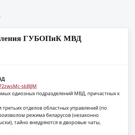
Д
равления ГУБОПиК МВД
ВД
K72zwsMc-sbBJJM
амых одиозных подразделений МВД, причастных к
и третьих отделов областных управлений (по
 произволом режима беларусов (незаконно
ски), тайно внедряются в дворовые чаты,