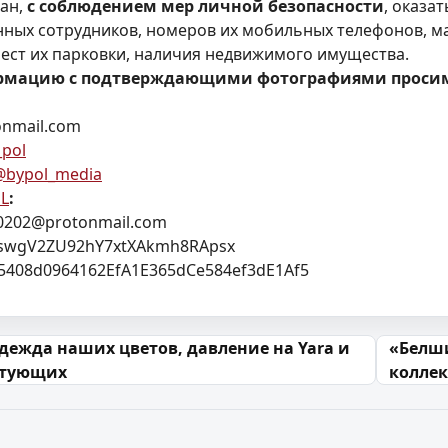
дан,
с соблюдением мер личной безопасности
, оказа
нных сотрудников, номеров их мобильных телефонов, 
ест их парковки, наличия недвижимого имущества.
мацию с подтверждающими фотографиями просим 
onmail.com
pol
@bypol_media
L
:
202@protonmail.com
JQswgV2ZU92hY7xtXAkmh8RApsx
5408d0964162EfA1E365dCe584ef3dE1Af5
 запісах
одежда наших цветов, давление на Yara и
«Белши
стующих
коллек