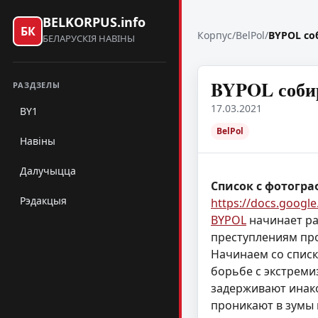
BELKORPUS.info
БК
Корпус
/
BelPol
/
BYPOL со
БЕЛАРУСКІЯ НАВІНЫ
BYPOL соби
РАЗДЗЕЛЫ
17.03.2021
BY1
BelPol
Навіны
Далучыцца
Список с фотогр
Рэдакцыя
https://docs.goog
BYPOL
начинает ра
преступлениям про
Начинаем со списк
борьбе с экстреми
задерживают инако
проникают в зумы и