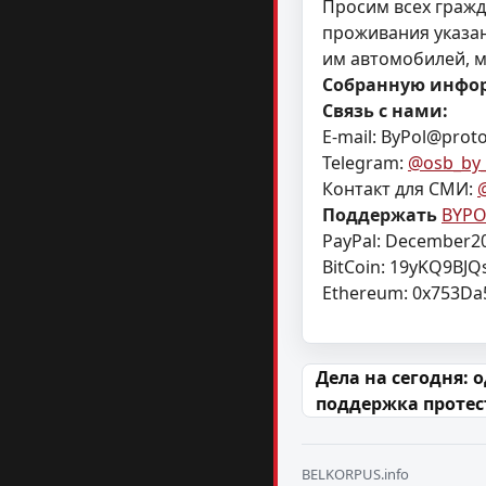
Просим всех граж
проживания указа
им автомобилей, м
Собранную инфор
Связь
с нами:
E-mail:
ByPol@prot
Telegram:
@osb_by_
Контакт для СМИ:
Поддержать
BYPO
PayPal:
December20
BitCoin: 19yKQ9B
Ethereum: 0x753Da
Навігацыя па
Дела на сегодня: 
поддержка проте
BELKORPUS.info