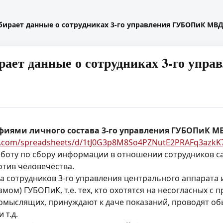
бирает данные о сотрудниках 3-го управления ГУБОПиК МВ
рает данные о сотрудниках 3-го уп
афиями личного состава 3-го управления ГУБОПиК М
le.com/spreadsheets/d/1tJ0G3p8M8So4PZNutE2PRAFq3azk
боту по сбору информации в отношении сотрудников с
тив человечества.
а сотрудников 3-го управления центрального аппарата 
змом) ГУБОПиК, т.е. тех, кто охотятся на несогласных с
мыслящих, принуждают к даче показаний, проводят обы
 т.д.