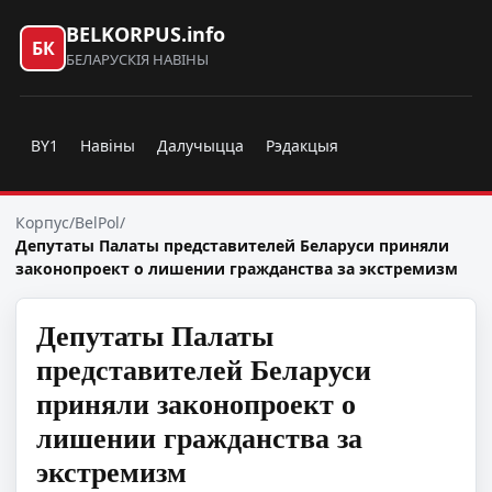
BELKORPUS.info
БК
БЕЛАРУСКІЯ НАВІНЫ
BY1
Навіны
Далучыцца
Рэдакцыя
Корпус
/
BelPol
/
Депутаты Палаты представителей Беларуси приняли
законопроект о лишении гражданства за экстремизм
Депутаты Палаты
представителей Беларуси
приняли законопроект о
лишении гражданства за
экстремизм