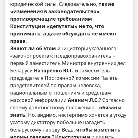
юридической силы. Следовательно,
такие
«изменения в законодательство»,
противоречащие требованиям
Конституции «депутаты» не то, что
принимать, а даже обсуждать не имеют
права
.
Знают ли об этом
инициаторы указанного
«законопроекта»: псевдоправохранитель –
первый заместитель Министра внутренних дел
Беларуси
Назаренко Ю.Г.
и заместитель
председателя Постоянной комиссии Палаты
представителей по правам человека,
национальным отношениям и средствам
массовой информации
Ананич Л.С.
? Согласно
своему должностному положению –
обязаны
знать.
Но, видимо, нестерпимо хочется в угоду
усатому диктатору побольше нагадить
беларускому народу. Ведь,
чтобы изменить
нормы раздела I Конституции
и лишать