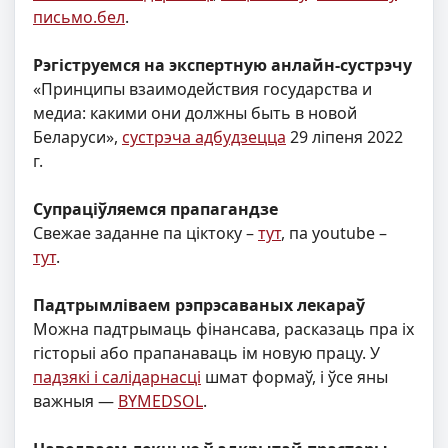
письмо.бел
.
Рэгіструемся на экспертную анлайн-сустрэчу
«Принципы взаимодействия государства и
медиа: какими они должны быть в новой
Беларуси»,
сустрэча адбудзецца
29 ліпеня 2022
г.
Супраціўляемся прапагандзе
Свежае заданне па ціктоку –
тут
, па youtube –
тут
.
Падтрымліваем рэпрэсаваных лекараў
Можна падтрымаць фінансава, расказаць пра іх
гісторыі або прапанаваць ім новую працу. У
падзякі і салідарнасці
шмат формаў, і ўсе яны
важныя —
BYMEDSOL
.