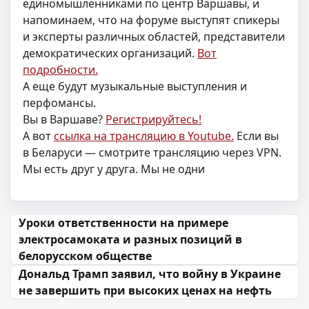
единомышленниками по центр Варшавы, и
напоминаем, что на форуме выступят спикеры
и эксперты различных областей, представители
демократических организаций.
Вот
подробности.
А еще будут музыкальные выступления и
перфомансы.
Вы в Варшаве?
Регистрируйтесь!
А вот
ссылка на трансляцию в Youtube.
Если вы
в Беларуси — смотрите трансляцию через VPN.
Мы есть друг у друга. Мы не одни
Навігацыя па запісах
Уроки ответственности на примере
электросамоката и разных позиций в
белорусском обществе
Дональд Трамп заявил, что войну в Украине
не завершить при высоких ценах на нефть