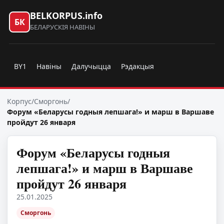
BELKORPUS.info
БК
БЕЛАРУСКІЯ НАВІНЫ
BY1
Навіны
Далучыцца
Рэдакцыя
Корпус
/
Сморгонь
/
Форум «Беларусы годныя лепшага!» и марш в Варшаве
пройдут 26 января
Форум «Беларусы годныя
лепшага!» и марш в Варшаве
пройдут 26 января
25.01.2025
Сморгонь