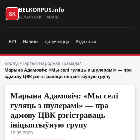
BELKORPUS.info
БК
БЕЛАРУСКІЯ НАВІНЫ
BY1
Навіны
Далучыцца
Рэдакцыя
Корпус
/
Партыя Народная Грамада
/
Марына Адамовіч: «Мы селі гуляць з шулерамі» — пра
адмову ЦВК рэгістраваць ініцыятыўную групу
Марына Адамовіч: «Мы селі
гуляць з шулерамі» — пра
адмову ЦВК рэгістраваць
ініцыятыўную групу
19.05.2020