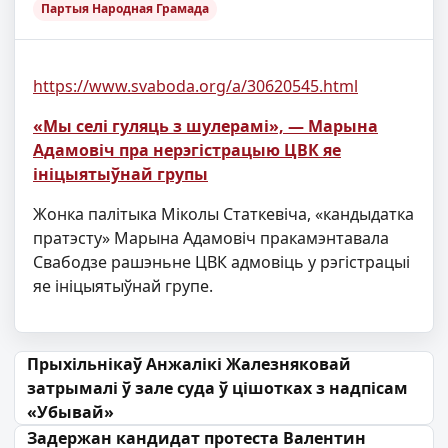
Партыя Народная Грамада
https://www.svaboda.org/a/30620545.html
«Мы селі гуляць з шулерамі», — Марына
Адамовіч пра нерэгістрацыю ЦВК яе
ініцыятыўнай групы
Жонка палітыка Міколы Статкевіча, «кандыдатка
пратэсту» ​Марына Адамовіч пракамэнтавала
Свабодзе рашэньне ЦВК адмовіць у рэгістрацыі
яе ініцыятыўнай групе.
Навігацыя па запісах
Прыхільнікаў Анжалікі Жалезняковай
затрымалі ў зале суда ў цішотках з надпісам
«Убывай»
Задержан кандидат протеста Валентин