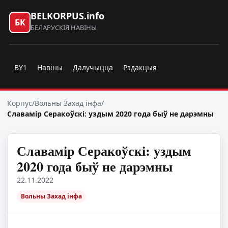
BELKORPUS.info
БК
БЕЛАРУСКІЯ НАВІНЫ
BY1
Навіны
Далучыцца
Рэдакцыя
Корпус
/
Вольны Захад інфа
/
Славамір Серакоўскі: уздым 2020 года быў не дарэмны
Славамір Серакоўскі: уздым
2020 года быў не дарэмны
22.11.2022
Вольны Захад інфа