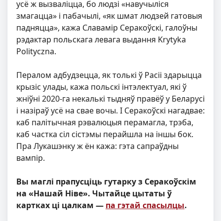
усё ж вызваліцца, бо людзі «навучыліся
змагацца» і пабачылі, «як шмат людзей гатовыя
падняцца», кажа Славамір Серакоўскі, галоўны
рэдактар польскага левага выдання Krytyka
Polityczna.
Пералом адбудзецца, як толькі ў Расіі здарыцца
крызіс улады, кажа польскі інтэлектуал, які ў
жніўні 2020-га некалькі тыдняў правёў у Беларусі
і назіраў усё на свае вочы. І Серакоўскі нагадвае:
каб палітычная рэвалюцыя перамагла, трэба,
каб частка сіл сістэмы перайшла на іншы бок.
Пра Лукашэнку ж ён кажа: гэта сапраўдны
вампір.
Вы маглі прапусціць гутарку з Серакоўскім
на «Нашай Ніве». Чытайце цытаты ў
картках ці цалкам —
па гэтай спасылцы
.