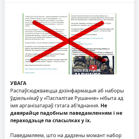
УВАГА
Распаўсюджваецца дэзінфармацыя аб наборы
ўдзельнікаў у «Паспалітае Рушанне» нібыта ад
імя арганізатараў гэтага аб’яднання.
Не
давярайце падобным паведамленням і не
пераходзьце па спасылках у іх.
Паведамляем, што на дадзены момант набор