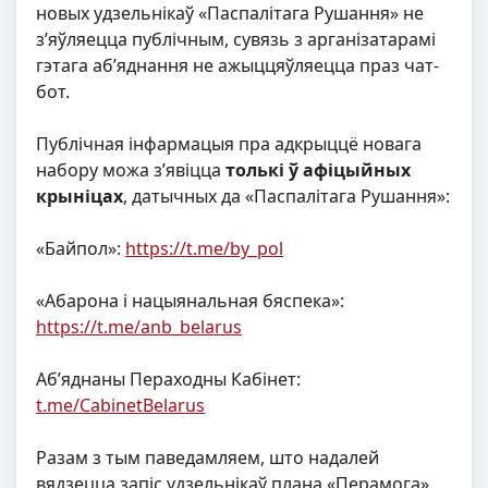
новых удзельнікаў «Паспалітага Рушання» не
з’яўляецца публічным, сувязь з арганізатарамі
гэтага аб’яднання не ажыццяўляецца праз чат-
бот.
Публічная інфармацыя пра адкрыццё новага
набору можа з’явіцца
толькі ў афіцыйных
крыніцах
, датычных да «Паспалітага Рушання»:
«Байпол»:
https://t.me/by_pol
«Абарона і нацыянальная бяспека»:
https://t.me/anb_belarus
Аб’яднаны Пераходны Кабінет:
t.me/CabinetBelarus
Разам з тым паведамляем, што надалей
вядзецца запіс удзельнікаў плана «Перамога»