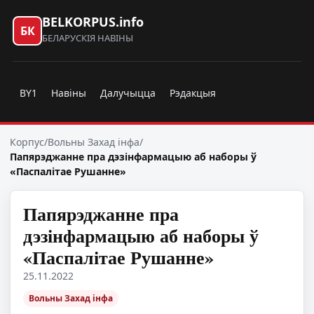
BELKORPUS.info
БК
БЕЛАРУСКІЯ НАВІНЫ
BY1
Навіны
Далучыцца
Рэдакцыя
Корпус
/
Вольны Захад інфа
/
Папярэджанне пра дэзінфармацыю аб наборы ў
«Паспалітае Рушанне»
Папярэджанне пра
дэзінфармацыю аб наборы ў
«Паспалітае Рушанне»
25.11.2022
Вольны Захад інфа