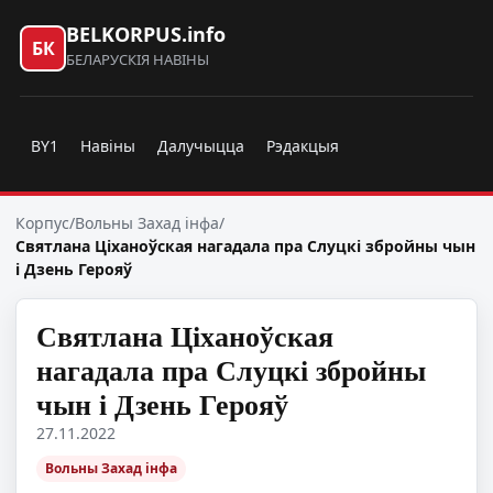
BELKORPUS.info
БК
БЕЛАРУСКІЯ НАВІНЫ
BY1
Навіны
Далучыцца
Рэдакцыя
Корпус
/
Вольны Захад інфа
/
Святлана Ціханоўская нагадала пра Слуцкі збройны чын
і Дзень Герояў
Святлана Ціханоўская
нагадала пра Слуцкі збройны
чын і Дзень Герояў
27.11.2022
Вольны Захад інфа