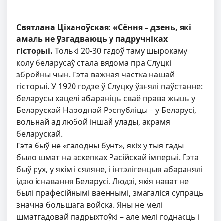
Святлана Ціханоўская: «Сёння – дзень, які
амаль не ўзгадваюць у падручніках
гісторыі.
Толькі 20-30 гадоў таму шырокаму
колу беларусаў стала вядома пра Слуцкі
збройны чын. Гэта важная частка нашай
гісторыі. У 1920 годзе ў Слуцку ўзнялі паўстанне:
беларусы хацелі абараніць сваё права жыць у
Беларускай Народнай Рэспубліцы – у Беларусі,
вольнай ад любой іншай улады, акрамя
беларускай.
Гэта быў не «галодны бунт», якіх у тыя гады
было шмат на аскепках Расійскай імперыі. Гэта
быў рух, у якім і сяляне, і інтэлігенцыя абаранялі
ідэю існавання Беларусі. Людзі, якія нават не
былі прафесійнымі ваеннымі, змагаліся супраць
значна большага войска. Яны не мелі
шматгадовай падрыхтоўкі – але мелі годнасць і