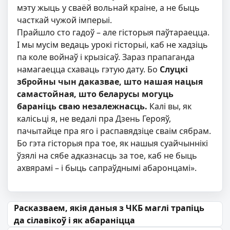
мэту жыць у сваёй вольнай краіне, а не быць
часткай чужой імперыі.
Прайшло сто гадоў – але гісторыя паўтараецца.
І мы мусім ведаць урокі гісторыі, каб не хадзіць
па коле войнаў і крызісаў. Зараз прапаганда
намагаецца схаваць гэтую дату. Бо
Слуцкі
збройны чын даказвае, што нашая нацыя
самастойная, што беларусы могуць
бараніць сваю незалежнасць.
Калі вы, як
калісьці я, не ведалі пра Дзень Герояў,
пачытайце пра яго і распавядзіце сваім сябрам.
Бо гэта гісторыя пра тое, як нашыя суайчыннікі
ўзялі на сябе адказнасць за тое, каб не быць
ахвярамі – і быць сапраўднымі абаронцамі».
Навігацыя па запісах
Расказваем, якія даныя з ЧКБ маглі трапіць
да сілавікоў і як абараніцца