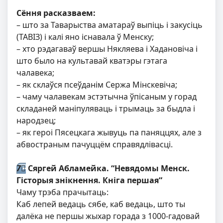
Сёння расказваем:
– што за Таварыства аматараў выпіць і закусіць
(ТАВІЗ) і калі яно існавала ў Менску;
– хто рэдагаваў вершы Някляева і Хадановіча і
што было на культавай кватэры гэтага
чалавека;
– як склаўся псеўданім Сержа Мінскевіча;
– чаму чалавекам эстэтычна ўпісаным у горад
складаней маніпуляваць і трымаць за быдла і
народзец;
– як героі Пясецкага жывуць па паняццях, але з
абвостраным пачуццём справядлівасці.
7⃣
Сяргей Абламейка. “Невядомы Менск.
Гісторыя знікнення. Кніга першая“
Чаму трэба прачытаць:
Каб лепей ведаць сябе, каб ведаць, што ты
далёка не першы жыхар горада з 1000-гадовай