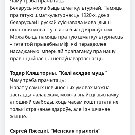
Чаму трэба прачытаць:
Беларусь можа быць шматкультурнай. Памяць
пра гэтую шматкультурнасць 1920-х, дзе з
беларускай і рускай суіснавала мова ідыш і
польская мова – усе яны былі дзяржаўнымі.
Можа быць памяць пра тую шматкультурнасць
– гэта той прывабны міф, які пераадолее
насаджаную імперыяй прапаганду пра нашу
правінцыйнасць і непаўнавартаснасць.
Тодар Кляшторны. “Калі асядае муць“
Чаму трэба прачытаць:
Нават у самых невыносных умовах можна
застацца чалавекам, можна знайсці выспачку
апошняй свабоды, хоць часам кошт гэтага не
толькі страчанае здароўе, але і знішчанае
жыццё.
Сяргей Пясецкі. “Менская трылогія“