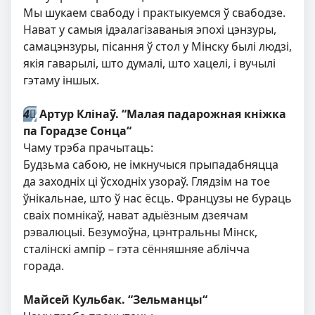
Мы шукаем свабоду і практыкуемся ў свабодзе.
Нават у самыя ідэалагізаваныя эпохі цэнзуры,
самацэнзуры, пісання ў стол у Мінску былі людзі,
якія гаварылі, што думалі, што хацелі, і вучылі
гэтаму іншых.
4⃣
Артур Клінаў. “Малая падарожная кніжка
па Горадзе Сонца“
Чаму трэба прачытаць:
Будзьма сабою, не імкнучыся прыпадабняцца
да заходніх ці ўсходніх узораў. Глядзім на тое
ўнікальнае, што ў нас ёсць. Французы не бураць
сваіх помнікаў, нават адыёзным дзеячам
рэвалюцыі. Безумоўна, цэнтральны Мінск,
сталінскі ампір – гэта сённяшняе аблічча
горада.
Майсей Кульбак. “Зельманцы“