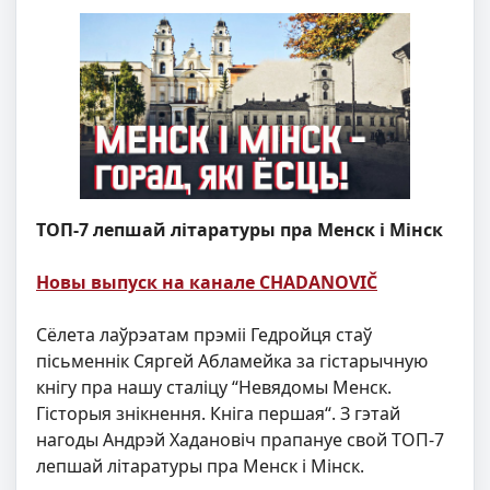
ТОП-7 лепшай літаратуры пра Менск і Мінск
Новы выпуск на канале CHADANOVIČ
Сёлета лаўрэатам прэміі Гедройця стаў
пісьменнік Сяргей Абламейка за гістарычную
кнігу пра нашу сталіцу “Невядомы Менск.
Гісторыя знікнення. Кніга першая“. З гэтай
нагоды Андрэй Хадановіч прапануе свой ТОП-7
лепшай літаратуры пра Менск і Мінск.