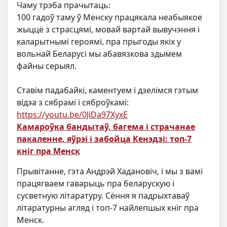
Чаму трэба прачытаць:
100 гадоў таму ў Менску працякала неабыякое
жыццё з страсцямі, мовай вартай вывучэння і
каларытнымі героямі, пра прыгоды якіх у
вольнай Беларусі мы абавязкова здымем
файны серыял.
Ставім падабайкі, каментуем і дзелімся гэтым
відэа з сябрамі і сяброўкамі:
https://youtu.be/0JiDa97XyxE
Камароўка бандытаў, багема і страчанае
пакаленне, яўрэі і забойца Кенэдзі: топ-7
кніг пра Менск
Прывітанне, гэта Андрэй Хадановіч, і мы з вамі
працягваем гаварыць пра беларускую і
сусветную літаратуру. Сёння я падрыхтаваў
літаратурны агляд і топ-7 найлепшых кніг пра
Менск.