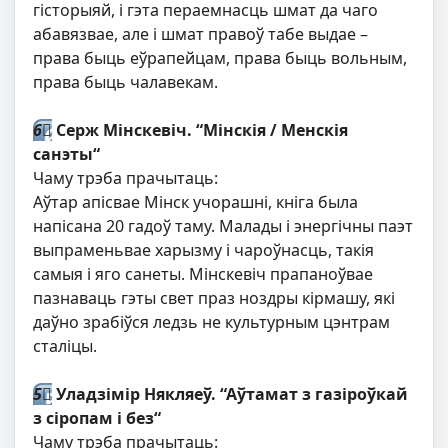
гісторыяй, і гэта пераемнасць шмат да чаго
абавязвае, але і шмат правоў табе выдае –
права быць еўрапейцам, права быць вольным,
права быць чалавекам.
6⃣
Серж Мінскевіч. “Мінскія / Менскія
санэты“
Чаму трэба прачытаць:
Аўтар апісвае Мінск учорашні, кніга была
напісана 20 гадоў таму. Малады і энергічны паэт
выпраменьвае харызму і чароўнасць, такія
самыя і яго санеты.
Мінскевіч
прапаноўвае
пазнаваць гэты свет праз ноздры кірмашу, які
даўно зрабіўся ледзь не культурным цэнтрам
сталіцы.
5⃣
Уладзімір Някляеў. “Аўтамат з газіроўкай
з сіропам і без“
Чаму трэба прачытаць: