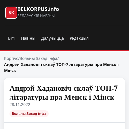
BELKORPUS.info
БК
БЕЛАРУСКІЯ НАВІНЫ
BY1
Навіны
Далучыцца
Рэдакцыя
Корпус
/
Вольны Захад інфа
/
Андрэй Хадановіч склаў ТОП-7 літаратуры пра Менск і
Мінск
Андрэй Хадановіч склаў ТОП-7
літаратуры пра Менск і Мінск
28.11.2022
Вольны Захад інфа