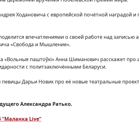
ндрея Ходановича с европейской почётной наградой и 
 поделится впечатлениями о своей работе над записью
ича «Свобода и Мышление».
а «Вольныя паштоўкі» Анна Шиманович расскажет про а
идарности с политзаключёнными Беларуси.
и певицы Дарьи Новик про её новые театральные проекты
дущего Александра Ратько.
 “Маланка Live”