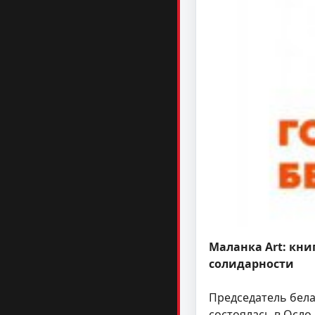
Маланка Art: кни
солидарности
Председатель бела
состоялась в Осло