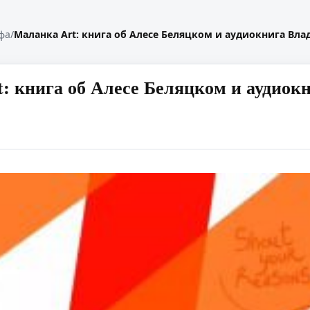
фа
/
Маланка Art: книга об Алесе Беляцком и аудиокнига В
: книга об Алесе Беляцком и аудио