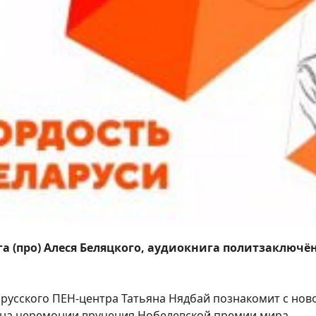
га (про) Алеся Беляцкого, аудиокнига политзаключ
русского ПЕН-центра Татьяна Нядбай познакомит с ново
 на церемонии вручения Нобелевской премии мира.