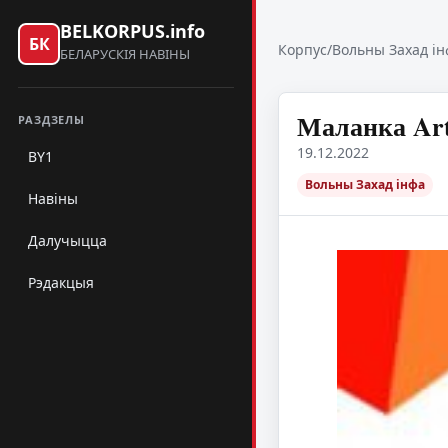
BELKORPUS.info
БК
Корпус
/
Вольны Захад ін
БЕЛАРУСКІЯ НАВІНЫ
Маланка Art
РАЗДЗЕЛЫ
19.12.2022
BY1
Вольны Захад інфа
Навіны
Далучыцца
Рэдакцыя