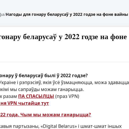
фа
/
Нагоды для гонару беларусаў у 2022 годзе на фоне вайны в
онару беларусаў у 2022 годзе на фоне
онару ў беларусаў былі ў 2022 годзе?
краіне і рэпрэсіяў, якія ўсё ўзмацняюцца, можа здавацца
кімі мы сапраўды можам ганарыцца.
іх разам
ПА СПАСЫЛЦЫ
(праз VPN)
ння VPN чытайце тут
022 года. Чым мы можам ганарыцца?
кавыя партызаны, «Digital Belarus» і шмат-шмат іншых