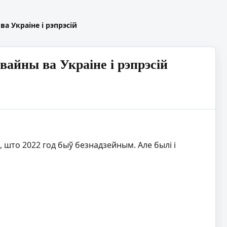
а Украіне і рэпрэсій
 вайны ва Украіне і рэпрэсій
, што 2022 год быў безнадзейным. Але былі і