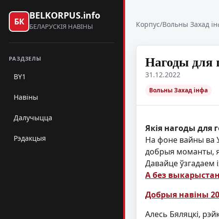
BELKORPUS.info
БК
Корпус
/
Вольны Захад ін
БЕЛАРУСКІЯ НАВІНЫ
Нагоды для г
РАЗДЗЕЛЫ
31.12.2022
BY1
Вольны Захад інфа
Навіны
Далучыцца
Якія нагоды для г
Рэдакцыя
На фоне вайны ва У
добрыя моманты, я
Давайце ўзгадаем 
А без выкарыста
Добрыя навіны 2
Алесь Бяляцкі, рэй