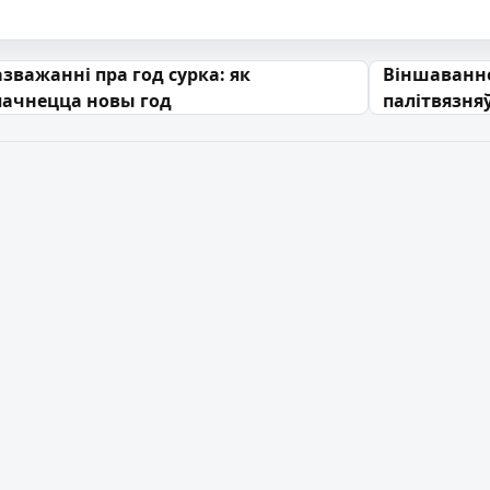
 запісах
азважанні пра год сурка: як
Віншаванне
пачнецца новы год
палітвязняў