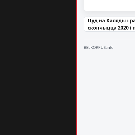
Навігацыя па
Цуд на Каляды і р
скончыцца 2020 і 
BELKORPUS.info