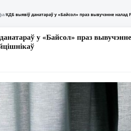
фа
/
КДБ выявіў данатараў у «Байсол» праз вывучэнне налад 
данатараў у «Байсол» праз вывучэнне
айцішнікаў