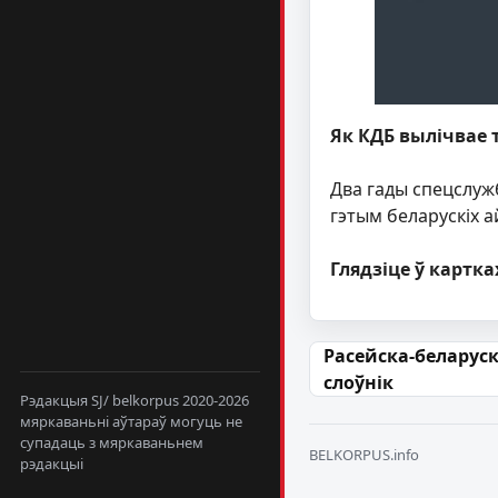
Як КДБ вылічвае 
Два гады спецслужб
гэтым беларускіх а
Глядзіце ў картка
Навігацыя па
Расейска-беларус
слоўнік
Рэдакцыя SJ/ belkorpus 2020-2026
мяркаваньні аўтараў могуць не
супадаць з мяркаваньнем
BELKORPUS.info
рэдакцыі