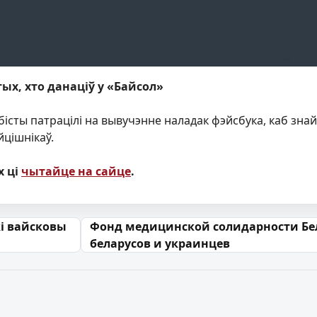
тых, хто данаціў у «Байсол»
істы патрацілі на вывучэнне наладак фэйсбука, каб знай
йцішнікаў.
х ці
чытайце на сайце
.
 запісах
кі вайсковы
Фонд медицинской солидарности Бел
беларусов и украинцев