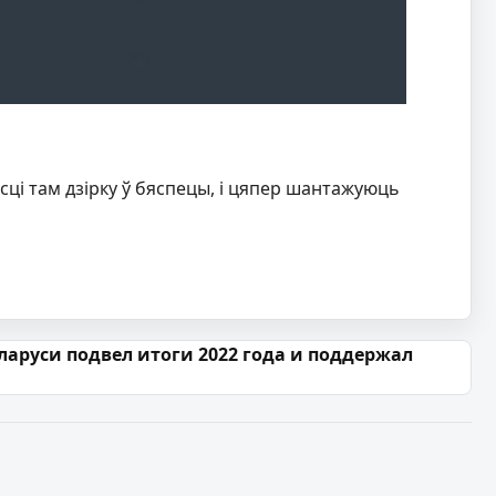
сці там дзірку ў бяспецы, і цяпер шантажуюць
аруси подвел итоги 2022 года и поддержал