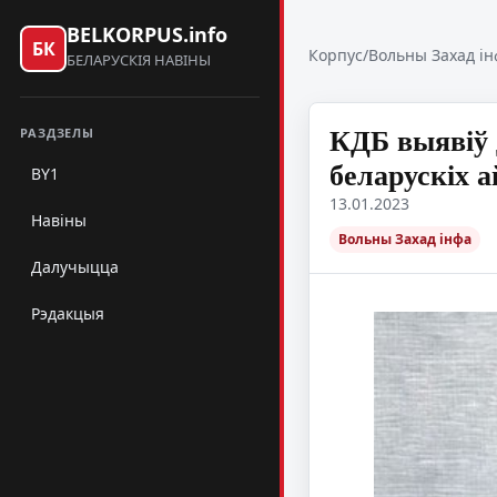
BELKORPUS.info
БК
Корпус
/
Вольны Захад ін
БЕЛАРУСКІЯ НАВІНЫ
КДБ выявіў 
РАЗДЗЕЛЫ
беларускіх 
BY1
13.01.2023
Навіны
Вольны Захад інфа
Далучыцца
Рэдакцыя