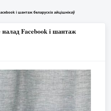
Facebook і шантаж беларускіх айцішнікаў
 налад Facebook і шантаж