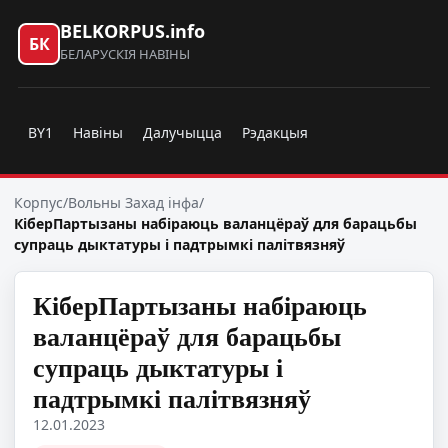
BELKORPUS.info
БК
БЕЛАРУСКІЯ НАВІНЫ
BY1
Навіны
Далучыцца
Рэдакцыя
Корпус
/
Вольны Захад інфа
/
КіберПартызаны набіраюць валанцёраў для барацьбы
супраць дыктатуры і падтрымкі палітвязняў
КіберПартызаны набіраюць
валанцёраў для барацьбы
супраць дыктатуры і
падтрымкі палітвязняў
12.01.2023