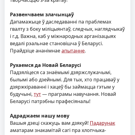
творчасццю з-за кратаў!
Развенчваем злачынцаў
Дапамажыце ў даследаваннi па праблемах
гвалту з боку міліцыянтаў, следчых, наглядчыкаў
і г.д. Важна, каб у міжнародных арганізацыях
ведалі рэальнае становішча ў Беларусі.
Прайдзіце ананімнае
апытанне
.
Рухаемся да Новай Беларусі
Падзяліцеся са знаёмымі дзяржслужачымі,
былымі або дзейнымі. Для тых, хто працаваў у
дзяржкіраванні і хацеў бы займацца гэтым у
будучыні,
тут
— праграмы навучання. Новай
Беларусі патрэбны прафесіяналы!
Адраджаем нашу мову
Вашыя дзеці скажуць вам дзякуй!
Падарунак
аматарам знакамітай сагі пра хлопчыка-