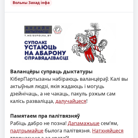
Вольны Захад інфа
Валанцёры супраць дыктатуры
КіберПартызаны набіраюць валанцёраў. Калі вы
актыўныя людзі, якія жадаюць і могуць
дзейнічаць, а не чакаць, пакуль рэжым сам
калicь развалiцца,
далучайцеся
!
Памятаем пра палітвязняў
Рабіць дабро не позна!
Дапамажыце
сем’ям,
падтрымайце
былога палітвязня.
Натхняйцеся