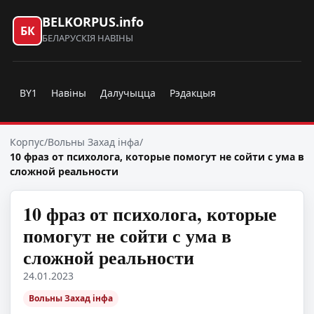
BELKORPUS.info
БК
БЕЛАРУСКІЯ НАВІНЫ
BY1
Навіны
Далучыцца
Рэдакцыя
Корпус
/
Вольны Захад інфа
/
10 фраз от психолога, которые помогут не сойти с ума в
сложной реальности
10 фраз от психолога, которые
помогут не сойти с ума в
сложной реальности
24.01.2023
Вольны Захад інфа