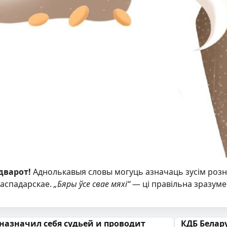
дварот!
Аднолькавыя словы могуць азначаць зусім розн
гаспадарскае.
„Бяры ўсе свае мяхі“
— ці правільна зразумее
 запісах
назначил себя судьей и проводит
КДБ Белар