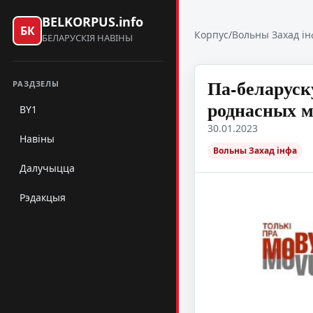
BELKORPUS.info
БК
Корпус
/
Вольны Захад ін
БЕЛАРУСКІЯ НАВІНЫ
Па-беларуск
РАЗДЗЕЛЫ
роднасных м
BY1
30.01.2023
Навіны
Вольны Захад інфа
Далучыцца
Рэдакцыя