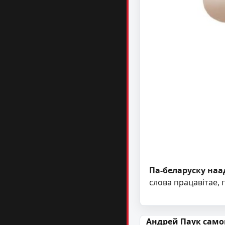
Па-беларуску наа
слова працавітае, 
Навігацыя па
Андрей Паук само