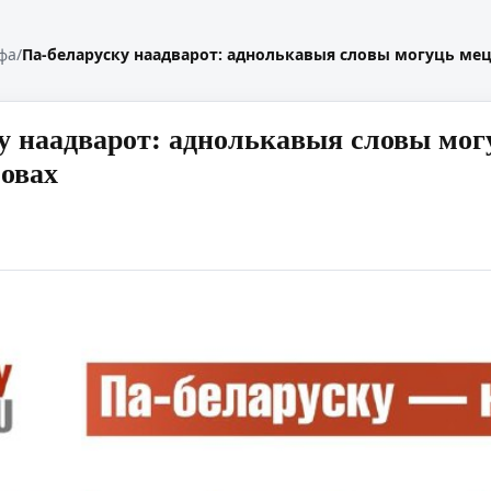
фа
/
Па-беларуску наадварот: аднолькавыя словы могуць мец
у наадварот: аднолькавыя словы могу
овах