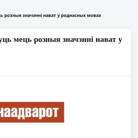
ь розныя значэнні нават у роднасных мовах
ць мець розныя значэнні нават у