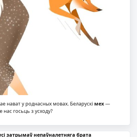
ае нават у роднасных мовах. Беларускі
мех
—
 нас госьць з усходу?
усі затрымаў непаўналетняга брата