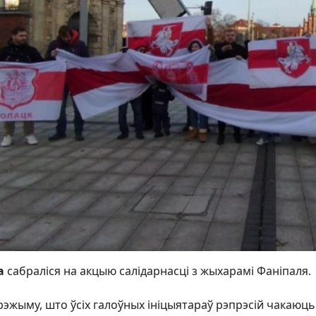
а
сабраліся на акцыю салідарнасці з жыхарамі Фаніпаля.
жыму, што ўсіх галоўных ініцыятараў рэпрэсій чакаюць у Г