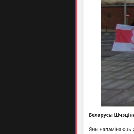
Беларусы Шчэцін
Яны напамінаюць рэ