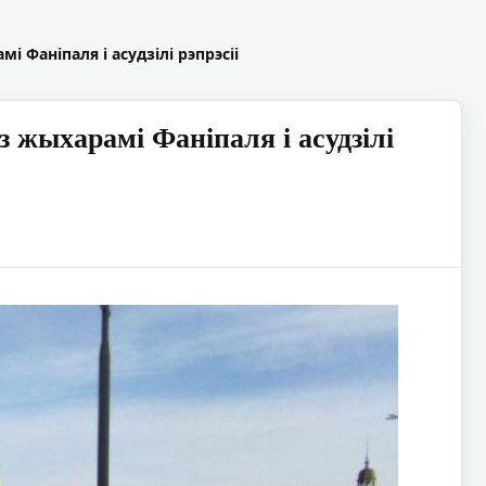
 Фаніпаля і асудзілі рэпрэсіі
 жыхарамі Фаніпаля і асудзілі