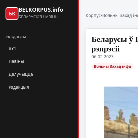
BELKORPUS.info
БК
Корпус
/
Вольны Захад ін
БЕЛАРУСКІЯ НАВІНЫ
Беларусы ў 
РАЗДЗЕЛЫ
рэпрэсіі
BY1
06.02.2023
Навіны
Вольны Захад інфа
Далучыцца
Рэдакцыя