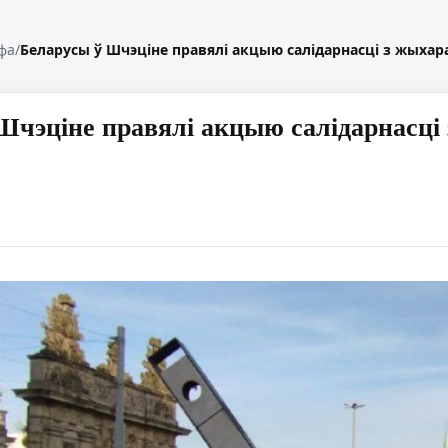
фа
/
Беларусы ў Шчэціне правялі акцыю салідарнасці з жыхарамі
Шчэціне правялі акцыю салідарнасці з