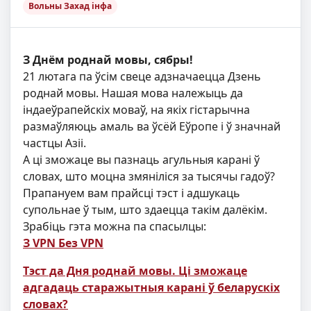
Вольны Захад інфа
З Днём роднай мовы, сябры!
21 лютага па ўсім свеце адзначаецца Дзень
роднай мовы. Нашая мова належыць да
індаеўрапейскіх моваў, на якіх гістарычна
размаўляюць амаль ва ўсёй Еўропе і ў значнай
частцы Азіі.
А ці зможаце вы пазнаць агульныя карані ў
словах, што моцна змяніліся за тысячы гадоў?
Прапануем вам прайсці тэст і адшукаць
супольнае ў тым, што здаецца такім далёкім.
Зрабіць гэта можна па спасылцы:
З VPN
Без VPN
Тэст да Дня роднай мовы. Ці зможаце
адгадаць старажытныя карані ў беларускіх
словах?