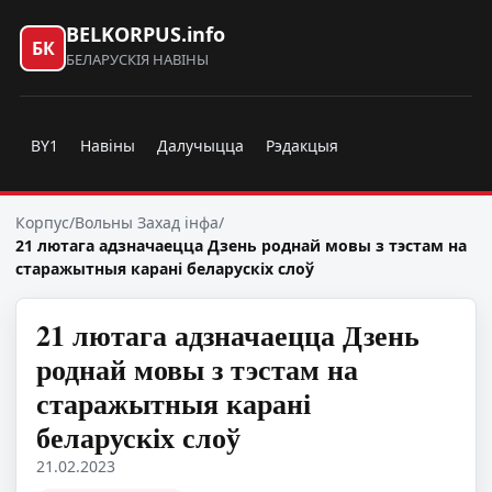
BELKORPUS.info
БК
БЕЛАРУСКІЯ НАВІНЫ
BY1
Навіны
Далучыцца
Рэдакцыя
Корпус
/
Вольны Захад інфа
/
21 лютага адзначаецца Дзень роднай мовы з тэстам на
старажытныя карані беларускіх слоў
21 лютага адзначаецца Дзень
роднай мовы з тэстам на
старажытныя карані
беларускіх слоў
21.02.2023