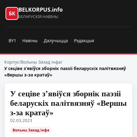
BELKORPUS.info
БК
БЕЛАРУСКІЯ НАВІНЫ
BY1
Навіны
Далучыцца
Рэдакцыя
Корпус
/
Вольны Захад інфа
/
У сеціве з’явіўся зборнік паэзіі беларускіх палітвязняў
«Вершы з-за кратаў»
У сеціве з’явіўся зборнік паэзіі
беларускіх палітвязняў «Вершы
з-за кратаў»
02.03.2023
Вольны Захад інфа