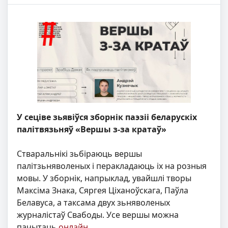
У сеціве зьявіўся зборнік паэзіі беларускіх
палітвязьняў «Вершы з-за кратаў»
Стваральнікі зьбіраюць вершы
палітзьняволеных і перакладаюць іх на розныя
мовы. У зборнік, напрыклад, увайшлі творы
Максіма Знака, Сяргея Ціханоўскага, Паўла
Белавуса, а таксама двух зьняволеных
журналістаў Свабоды. Усе вершы можна
пачытаць
онлайн