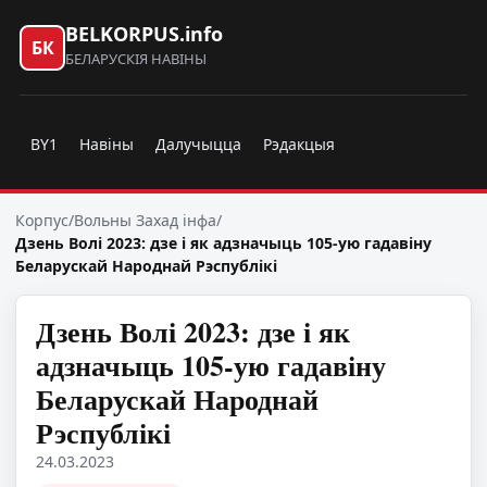
BELKORPUS.info
БК
БЕЛАРУСКІЯ НАВІНЫ
BY1
Навіны
Далучыцца
Рэдакцыя
Корпус
/
Вольны Захад інфа
/
Дзень Волі 2023: дзе і як адзначыць 105-ую гадавіну
Беларускай Народнай Рэспублікі
Дзень Волі 2023: дзе і як
адзначыць 105-ую гадавіну
Беларускай Народнай
Рэспублікі
24.03.2023