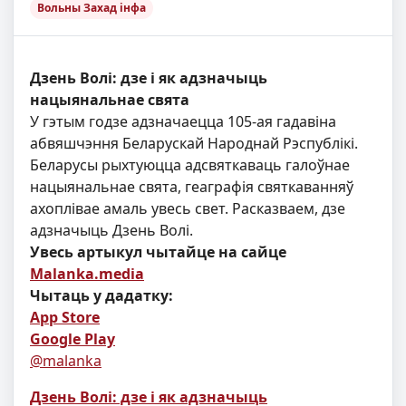
Вольны Захад інфа
Дзень Волі: дзе і як адзначыць
нацыянальнае свята
У гэтым годзе адзначаецца 105-ая гадавіна
абвяшчэння Беларускай Народнай Рэспублікі.
Беларусы рыхтуюцца адсвяткаваць галоўнае
нацыянальнае свята, геаграфія святкаванняў
ахоплівае амаль увесь свет. Расказваем, дзе
адзначыць Дзень Волі.
Увесь артыкул чытайце на сайце
Malanka.media
Чытаць у дадатку:
App Store
Google Play
@malanka
Дзень Волі: дзе і як адзначыць