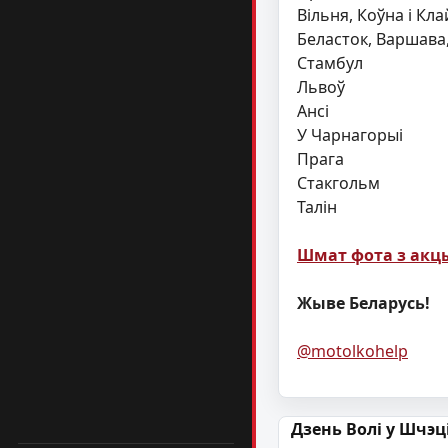
Вільня, Коўна і Кл
Беласток, Варшава,
Стамбул
Львоў
Ансі
У Чарнагорыі
Прага
Стакгольм
Талін
Шмат фота з акцы
Жыве Беларусь!
@motolkohelp
Навігацыя па
Дзень Волі у Шчэц