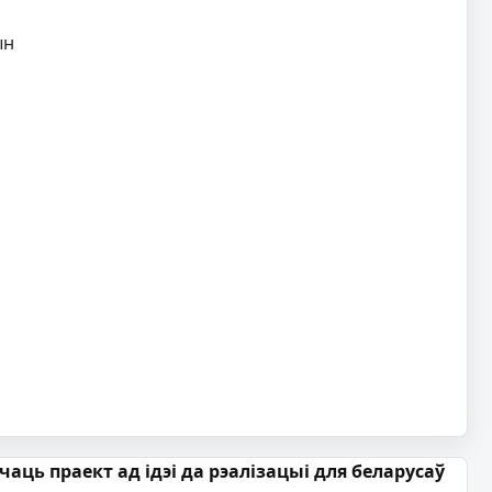
ын
пачаць праект ад ідэі да рэалізацыі для беларусаў