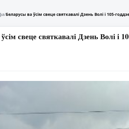
фа
/
Беларусы ва ўсім свеце святкавалі Дзень Волі і 105-годд
ўсім свеце святкавалі Дзень Волі і 1