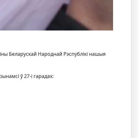
давіны Беларускай Народнай Рэспублікі нашыя
намсі ў 27-і гарадах: