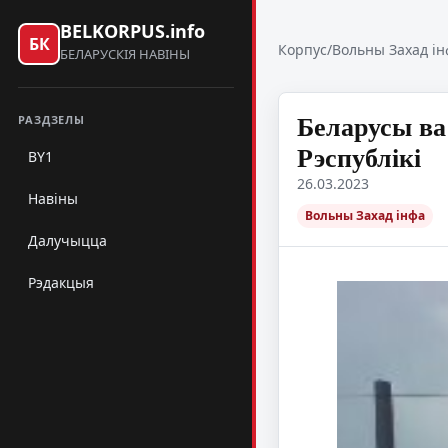
BELKORPUS.info
БК
Корпус
/
Вольны Захад ін
БЕЛАРУСКІЯ НАВІНЫ
Беларусы ва 
РАЗДЗЕЛЫ
Рэспублікі
BY1
26.03.2023
Навіны
Вольны Захад інфа
Далучыцца
Рэдакцыя