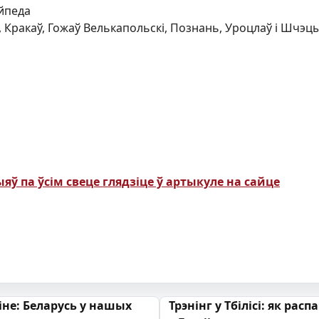
айпеда
 Кракаў, Гожаў Велькапольскі, Познань, Уроцлаў і Шчэц
яў па ўсім свеце глядзіце ў артыкуле на сайце
 запісах
іне: Беларусь у нашых
Трэнінг у Тбілісі: як рас