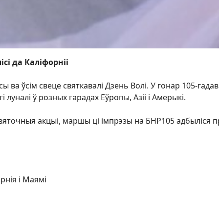
ісі да Каліфорніі
усы ва ўсім свеце святкавалі Дзень Волі. У гонар 105-га
 луналі ў розных гарадах Еўропы, Азіі і Амерыкі.
яточныя акцыі, маршы ці імпрэзы на БНР105 адбыліся пры
рнія і Маямі