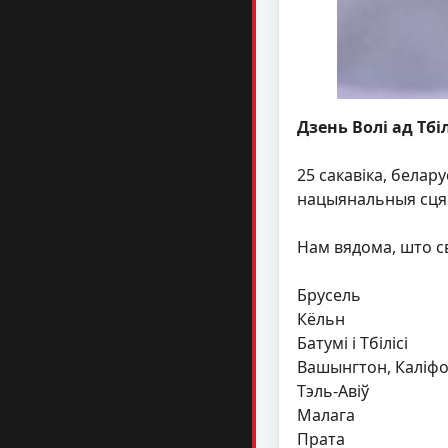
Дзень Волі ад Тбіл
25 сакавіка, белар
нацыянальныя сцягі
Нам вядома, што св
Брусель
Кёльн
Батумі і Тбілісі
Вашынгтон, Каліфо
Тэль-Авіў
Малага
Прата