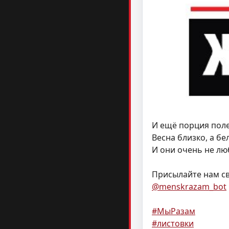
И ещё порция поле
Весна близко, а бе
И они очень не лю
Присылайте нам св
@menskrazam_bot
#МыРазам
#листовки