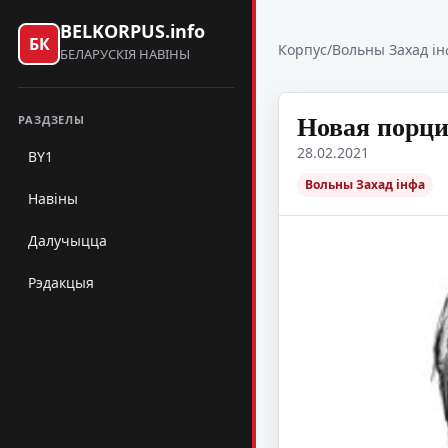
BELKORPUS.info
БК
Корпус
/
Вольны Захад ін
БЕЛАРУСКІЯ НАВІНЫ
Новая порци
РАЗДЗЕЛЫ
28.02.2021
BY1
Вольны Захад інфа
Навіны
Далучыцца
Рэдакцыя